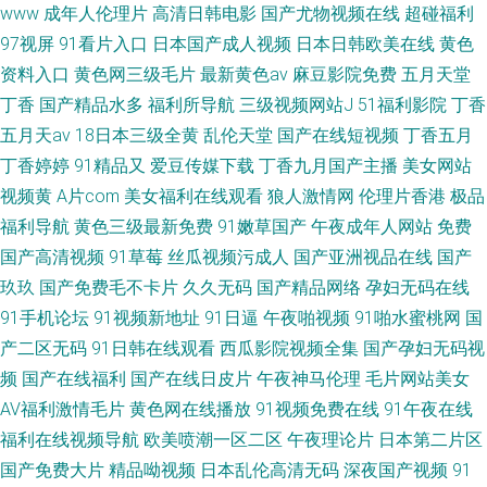
www
成年人伦理片
高清日韩电影
国产尤物视频在线
超碰福利
97视屏
91看片入口
日本国产成人视频
日本日韩欧美在线
黄色
资料入口
黄色网三级毛片
最新黄色av
麻豆影院免费
五月天堂
丁香
国产精品水多
福利所导航
三级视频网站J
51福利影院
丁香
五月天av
18日本三级全黄
乱伦天堂
国产在线短视频
丁香五月
丁香婷婷
91精品又
爱豆传媒下载
丁香九月国产主播
美女网站
视频黄
A片com
美女福利在线观看
狼人激情网
伦理片香港
极品
福利导航
黄色三级最新免费
91嫩草国产
午夜成年人网站
免费
国产高清视频
91草莓
丝瓜视频污成人
国产亚洲视品在线
国产
玖玖
国产免费毛不卡片
久久无码
国产精品网络
孕妇无码在线
91手机论坛
91视频新地址
91日逼
午夜啪视频
91啪水蜜桃网
国
产二区无码
91日韩在线观看
西瓜影院视频全集
国产孕妇无码视
频
国产在线福利
国产在线日皮片
午夜神马伦理
毛片网站美女
AV福利激情毛片
黄色网在线播放
91视频免费在线
91午夜在线
福利在线视频导航
欧美喷潮一区二区
午夜理论片
日本第二片区
国产免费大片
精品呦视频
日本乱伦高清无码
深夜国产视频
91