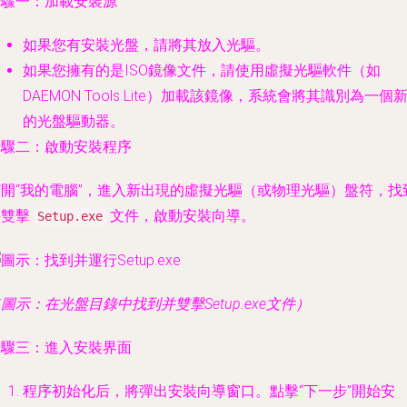
步驟一：加載安裝源
如果您有安裝光盤，請將其放入光驅。
如果您擁有的是ISO鏡像文件，請使用虛擬光驅軟件（如
DAEMON Tools Lite）加載該鏡像，系統會將其識別為一個
的光盤驅動器。
步驟二：啟動安裝程序
打開“我的電腦”，進入新出現的虛擬光驅（或物理光驅）盤符，找
并雙擊
文件，啟動安裝向導。
Setup.exe
圖示：在光盤目錄中找到并雙擊Setup.exe文件）
步驟三：進入安裝界面
程序初始化后，將彈出安裝向導窗口。點擊“
下一步
”開始安