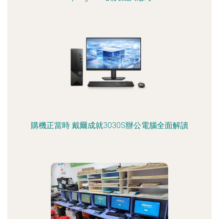
購機正當時 戴爾成就3030S辦公電腦全面解讀