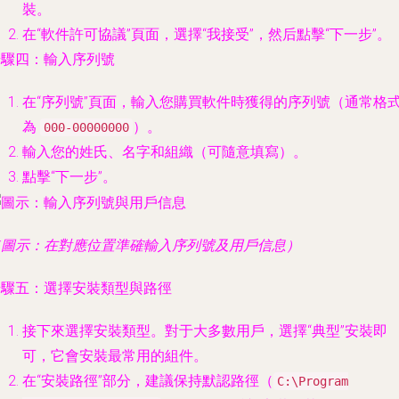
裝。
在“軟件許可協議”頁面，選擇“
我接受
”，然后點擊“
下一步
”。
步驟四：輸入序列號
在“序列號”頁面，輸入您購買軟件時獲得的序列號（通常格
為
）。
000-00000000
輸入您的姓氏、名字和組織（可隨意填寫）。
點擊“
下一步
”。
（圖示：在對應位置準確輸入序列號及用戶信息）
步驟五：選擇安裝類型與路徑
接下來選擇安裝類型。對于大多數用戶，選擇“
典型
”安裝即
可，它會安裝最常用的組件。
在“安裝路徑”部分，建議保持默認路徑（
C:\Program