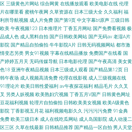
区
三级黄色片网站
综合网黄
在线播放观看
欧美电影在线
伦理
片在哪里看
蜜桃午夜网
久草资源在
日本三级大全
久久福利
福
利所导航视频
成人片免费
国产第9页
中文字幕bt原声
三级日韩
欧美
午夜视频123
日本推理片
丁香五月网站
国产免费看视频
极
品成人色
成人黑料自拍
国产日韩欧美网站
国产无码av
老湿A片
影院
国产精品自拍偷拍
牛牛影院A片
日韩无码视频网站
都市激
情变态另类
男女91视频
字幕在线精品播放
免费国产在线看
国
产婷婷五月天
无码传媒导航
日本电影伦理
国产午夜高清
美女黄
色18
亚洲午夜精品视频
日本三级成人观看
国产精品第12页
日
韩午夜场
成人视频高清免费
伦理在线影视
成人三级视频在线
91理论片
欧美日韩性爱福利
av午夜探花福利
精品毛片
久久叉
叉
另类人妖视频
欧美熟妇穴视频
丁香五月V国产
日韩黄色网址
豆花福利视频
轮理片自拍偷拍
日韩欧美美女视频
欧美A级黄色
影院
丁香影视五月花
福利视频电影久久
污污污污免费
91金典
免费
欧美三级日本
成人在线吃瓜网站
成人岛国影院
成人动漫二
区三区
久草在线最新
日韩精品推荐
国产精品一区自拍
男人天堂