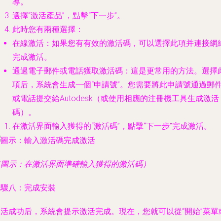
導。
選擇“
激活產品
”，點擊“
下一步
”。
此時您有兩種選擇：
在線激活
：如果您有有效的激活碼，可以選擇此項并連接網
完成激活。
通過電子郵件或電話獲取激活碼
：這是更常用的方法。選擇
項后，系統會生成一個“申請號”。您需要將此申請號通過郵
或電話提交給Autodesk（或使用相應的注冊機工具生成激活
碼）。
在激活界面輸入獲得的“激活碼”，點擊“
下一步
”完成激活。
（圖示：在激活界面準確輸入獲得的激活碼）
步驟八：完成安裝
激活成功后，系統會提示激活完成。現在，您就可以從“開始”菜單