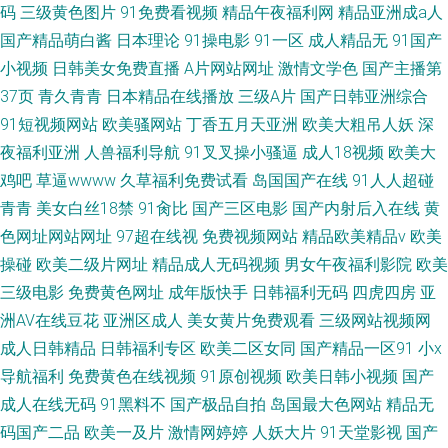
码
三级黄色图片
91免费看视频
精品午夜福利网
精品亚洲成a人
国产精品萌白酱
日本理论
91操电影
91一区
成人精品无
91国产
小视频
日韩美女免费直播
A片网站网址
激情文学色
国产主播第
37页
青久青青
日本精品在线播放
三级A片
国产日韩亚洲综合
91短视频网站
欧美骚网站
丁香五月天亚洲
欧美大粗吊人妖
深
夜福利亚洲
人兽福利导航
91叉叉操小骚逼
成人18视频
欧美大
鸡吧
草逼wwww
久草福利免费试看
岛国国产在线
91人人超碰
青青
美女白丝18禁
91肏比
国产三区电影
国产内射后入在线
黄
色网址网站网址
97超在线视
免费视频网站
精品欧美精品v
欧美
操碰
欧美二级片网址
精品成人无码视频
男女午夜福利影院
欧美
三级电影
免费黄色网址
成年版快手
日韩福利无码
四虎四房
亚
洲AV在线豆花
亚洲区成人
美女黄片免费观看
三级网站视频网
成人日韩精品
日韩福利专区
欧美二区女同
国产精品一区91
小x
导航福利
免费黄色在线视频
91原创视频
欧美日韩小视频
国产
成人在线无码
91黑料不
国产极品自拍
岛国最大色网站
精品无
码国产二品
欧美一及片
激情网婷婷
人妖大片
91天堂影视
国产