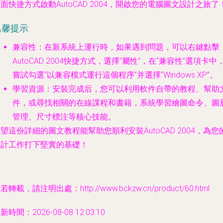
面快捷方式啟動AutoCAD 2004，開啟您的電腦圖文設計之旅了
溫馨提示
兼容性
：在新系統上運行時，如果遇到問題，可以右鍵點擊
AutoCAD 2004快捷方式，選擇“
屬性
”，在“兼容性”選項卡中
嘗試勾選“以兼容模式運行這個程序”并選擇“Windows XP”。
學習資源
：安裝完成后，您可以利用軟件自帶的教程、幫助
件，或尋找相關的在線課程和書籍，系統學習繪圖命令、圖
管理、尺寸標注等核心技能。
望這份詳細的圖文教程能幫助您順利安裝AutoCAD 2004，為您
設計工作打下堅實的基礎！
若轉載，請注明出處：http://www.bckzw.cn/product/60.html
新時間：2026-08-08 12:03:10