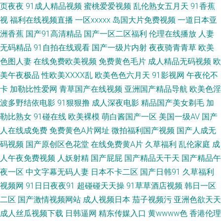
页夜夜
91成人精品视频
蜜桃爱爱视频
乱伦熟女五月天
91香蕉
视
福利在线视频直播
一区xxxxx
岛国大片免费视频
一道日本亚
影院 三级片导航 午夜色中色A片 亚洲天堂第一网 国厂自拍 久久国产精品电
洲香蕉
国产91高清精品
国产一区二区福利
伦理在线播放
人妻
影 欧美成人理论 日韩精品极品 五月婷婷社区 香蕉视频abb 91TV网页 91午
无码精品
91自拍在线观看
国产一级片内射
夜夜骑青青草
欧美
色图人妻
在线免费欧美视频
免费黄色毛片
成人精品无码视频
欧
夜伦理影院 99热超碰国产 超碰碰中文 福利姬网站免费看 美女被男人侵犯 日
美午夜极品
性欧美ⅩⅩⅩⅩ乱
欧美色色六月天
91影视网
午夜伦不
卡
加勒比性爱网
青草国产在线视频
亚洲国产精品导航
欧美色淫
本加勒比av 婷婷基地qvod 91免费精彩视频 变态另类综合网 国产91福利 黄
波多野结依电影
91狠狠撸
成人深夜电影
精品国产美女剃毛
加
勒比熟女
91碰在线
欧美裸模
萌白酱国产一区
美国一级AV
国产
色91青草蜜桃 蜜桃麻豆久久 青娱乐青娱乐54 熟妇ea87av 欧美性爱自拍 色
人在线成免费
免费黄色A片网址
微拍福利国产视频
国产人成无
码视频
国产原创区色花堂
在线免费黄A片
久草福利
乱伦家庭
成
天堂91 伊人伦理电影 2026男人网站 91无毛 变态另类33 含羞草A片 午夜剧
人午夜免费视频
人妖射精
国产屁屁
国产精品天干天
国产精品午
场16免进 中文字幕日产av 成人午夜性剧场 黄色片网站 人人干97 超碰97欧
夜一区
中文字幕无码人妻
日本不卡二区
国产日韩91
久草福利
视频网
91日日夜夜91
超碰碰天天操
91草草酒店视频
韩日一区
美 国产日韩一级二级 男人午夜剧场 人妖伪娘在线播放 天天操操操丝袜 亚洲
二区
国产激情视频网站
成人视频日本
茄子视频污
亚洲色欲天天
成人丝瓜视频下载
日韩逼网
精东传媒入口
黄wwww色
香港伦理
成人AV贴图 91超碰天堂 91桃色入口 国产福利吃瓜 国模精品五区 日本Aa 先