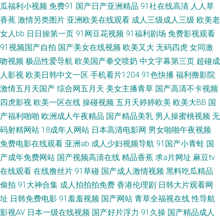
瓜福利小视频
免费91
国产日产亚洲精品
91社在线高清
人人草
香蕉
激情另类图片
亚洲欧美在线观看
成人三级成人三级
欧美老
超碰人妻偷拍 午夜男人的天堂 97青青 黄色成人18 人人操欧美精品 亚洲情色
女人bb
日日操第一页
91网豆花视频
91福利剧场
免费影视观看
91视频国产自拍
国产美女在线视频
欧美又大
无码四虎
女同激
图网站 99福利导航 国产成人在线日韩 老司机瑟瑟导航 最新最全AV影院 超碰
吻视频
极品性爱导航
欧美国产拳交喷奶
中文字幕第三页
超碰成
欧美色中色 91精品视频网 另类海角专区 草草福利视频导航 日本3级电影性
人影视
欧美日韩中文一区
手机看片1204
91色快播
福利撸影院
激情五月天国产
综合网五月天
美女主播青草
国产高清不卡视频
交 91美女足交麻豆 国产白丝探花 另类Av色五月 日韩肏逼无码 香蕉网站在线
四虎影视
欧美一区在线
操碰视频
五月天婷婷欧美
欧美大BB
国
产福利啪啪
欧洲成人午夜精品
国产精品美乳
男人操蜜桃视频
无
欧美中文视频 久久夜av 亚州色区 97人人 午夜欧美伦 91视频观看 国产搡女
码射精网站
18成年人网站
日本高清电影网
男女啪啪午夜视频
免费电影在线观看
亚洲ab
成人少妇视频导航
91国产小青蛙
国
人高潮 欧美ssswww 天美传媒毛片 91社地址 成人天堂网 免费观看国产视频
产成年免费网站
国产视频高清在线
精品香蕉
求a片网址
麻豆tv
在线观看
在线撸丝片
91草碰
国产成人激情视频
黑料吃瓜精品
青青草99热 91在线播放视频 九九国产热 欧美性爰aa 91精品网 国产第92页
偷拍
91大神合集
成人拍拍拍免费
香港伦理剧
日韩大片观看网
另类图片亚洲色图 日韩三级毛片 WWW性欧美 激情福利社 日本69视频 午夜
址
日韩免费电影
91羞羞视频
国产网站
青草全福视在线
性导航
影视AV
日本一级在线视频
国产好片浮力
91久操
国产精品成人