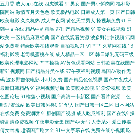
五月香
成人app在线
四虎试看
91男女
国产男小鲜肉同
福利影
院网站
激情五月天色色
欧美极品电影
日韩成人第一页
国产日韩
韩精品一 影音先锋欧美 97超碰综合 豆花免费网站 另类av专区 日本理伦少妇
欧美电影
久久机热
成人午夜网
黄色天堂男人
操视频免费91
日
韩中文在线
精品中的精品
97国产精品视频
91美女在线视频
51
电影 在线影院av 超碰97色 久草蜜桃在线 91蜜臀中文字幕 超碰人人草73 激
欧美
一区精品麻豆经典
国产在线观看资源
波多野洁衣视频
污网
情五月天社区 欧美毛片网 深夜福利剧场 91露脸双飞 俺去也影视 国产一二三
站免费看
特级欧美在线观看
自拍视频91
91艹艹
久草网在线
18
福利影院
老司机蜜桃在线
成人精品一区二区
韩日爆乳无码三级
高清无 欧美老妇MV 日韩欧美h 尤物成人在线视频 91资源在线播放 超碰在线
欧美伦理电影网站
艹艹操操
AV黄色观看网站
日韩欧美在线国产
新91视频网
国产精品分类在线
97午夜福利视频
岛国AV动作无
97青青 肏屄不卡高清视频 日韩色色影院 97在线免费视频 91V小视频 黑料嫩
码
波多野吉依电影
小h片免费
国产精品色色视屏
国产午夜成人
最新日韩精品
91福利视频导航
欧美喷水影院
91爱爱视频
欧美
草人人精品 欧美色中色影视 深夜福利传媒精品 51在线视频导航 99爱国产 成
色图论坛
91榴莲小视频
国产高清一卡新区
国产看片资源
二色
吧97资源站
欧美日韩另类0
91华人
国产日韩一区二区
日本网站
人大香蕉电影 九九福利社 伊人婷婷色香五月 岛国午夜在线 久久超踫人人 91
在线免费
免费潮喷
91原创国产视频
成人吃瓜福利
国产在线9
操
啦九色绿帽 大香蕉资源共享 久久深夜视频 日韩戍人一级 91变态软件 操逼福
碰高清免费视频
午夜电影全集
国产AV无码
人妻系列
爱豆传媒
倩女幽魂
超清国产剧大全
91中文字幕在线
免费在线小视频
吃
利社 国产亚洲1311 老司机夜夜操 波多野结衣九区 久草资源网 亚洲色图丝袜