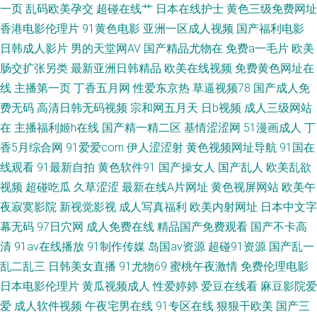
类在线 色色瑟瑟瑟 国产青草香蕉久久 午夜福利AV网站 国产91白丝 91视频
一页
乱码欧美孕交
超碰在线艹
日本在线护士
黄色三级免费网址
香港电影伦理片
91黄色电影
亚洲一区成人视频
国产福利电影
完整版 超碰香蕉网 天堂资源av 国产福利在线观看 欧美午夜激情影院 超碰91
日韩成人影片
男的天堂网AV
国产精品尤物在
免费a一毛片
欧美
肠交扩张另类
最新亚洲日韩精品
欧美在线视频
免费黄色网址在
资源站 九九一网站 三级www 91曰B 含羞草看片 午夜男人网站 99就要操逼
线
主播第一页
丁香五月网
性爱东京热
草逼视频78
国产成人免
费无码
高清日韩无码视频
宗和网五月天
日b视频
成人三级网站
在
主播福利姬h在线
国产精一精二区
基情涩涩网
51漫画成人
丁
香5月综合网
91爱爱com
伊人涩涩射
黄色视频网址导航
91国在
线观看
91最新自拍
黄色软件91
国产操女人
国产乱人
欧美乱欲
视频
超碰吃瓜
久草涩涩
最新在线A片网址
黄色视屏网站
欧美午
夜寂寞影院
新视觉影视
成人写真福利
欧美内射网址
日本中文字
幕无码
97日穴网
成人免费在线
精品国产免费观看
国产不卡高
清
91av在线播放
91制作传媒
岛国av资源
超碰91资源
国产乱一
乱二乱三
日韩美女直播
91尤物69
蜜桃午夜激情
免费伦理电影
日本电影伦理片
黄瓜视频成人
性爱婷婷
爱豆在线看
麻豆影院爱
爱
成人软件视频
午夜宅男在线
91专区在线
狠狠干欧美
国产三