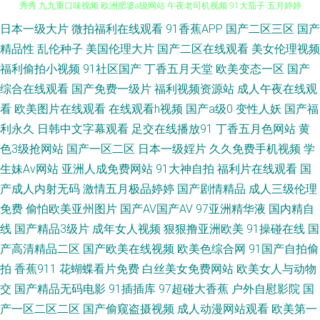
日本一级大片
微拍福利在线观看
91香蕉APP
国产二区三区
国产
超碰在线公开免费 日韩女优无码a 超碰人人人妻 福利社午夜剧场 国产在线A
精品性
乱伦种子
美国伦理大片
国产二区在线观看
美女伦理视频
秀秀 九九重口味视频 欧洲肥婆a级网站 午夜老司机视频 91大茄子 五月婷婷
福利偷拍小视频
91社区国产
丁香五月天堂
欧美变态一区
国产
综合在线观看
国产免费一级片
福利视频资源站
成人午夜在线观
色色 91视频专区 岛国搬运123 日韩激情经典视频 国产黄色片 五月丁香婷婷
看
欧美图片在线观看
在线观看h视频
国产a级0
变性人妖
国产福
利永久
日韩中文字幕观看
足交在线播放91
丁香五月色网站
黄
成人 97人妻在线视频 激情综合社区 欧美穴穴 亚洲av色综合 91视频在线看
色3级抢网站
国产一区二区
日本一级婬片
久久免费手机视频
学
生妹Av网站
亚洲人成免费网站
91大神自拍
福利片在线观看
国
韩黄AA免费 三级日本黑人 午夜香蕉福利视频 亚洲福利导航大全 91内射喷水
产成人内射无码
激情五月极品婷婷
国产剧情精品
成人三级伦理
免费
偷怕欧美亚州图片
国产AV国产AV
97亚洲精华液
国内精自
91最新福利视频 激情四虎 久久草久久爽 三级片av在线 伊人大香蕉精品 91豆
线
国产精品3级片
成年女人视频
狠狠撸亚洲欧美
91操碰在线
国
花视频在线 AV伊人导 成人无码影院 精品一区在 亚洲狼人 国产第一页ab 久
产高清精品二区
国产欧美在线视频
欧美色综合网
91国产自拍偷
拍
香蕉911
花蝴蝶看片免费
白丝美女免费网站
欧美女人与动物
草色福利 美女在线91 欧美岛国123 日必视频 天美9l制片厂 伊人海角91 91巨
交
国产精品无码电影
91插插库
97超碰大香蕉
户外自慰影院
国
产一区二区二区
国产偷窥盗摄视频
成人动漫网站观看
欧美第一
炮 av网址入口 肏屄电影网 国产a成人 狠狠干99 免费看91视频 日本三极黄色