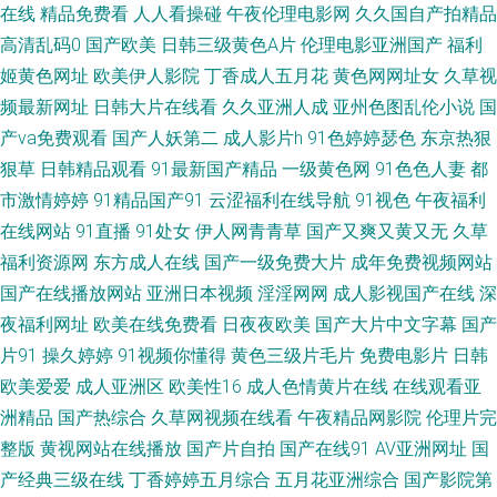
影院6018 91给我女成人 人妻伊人大香蕉 黄色超碰 1024成人网 草莓视频网
在线
精品免费看
人人看操碰
午夜伦理电影网
久久国自产拍精品
高清乱码0
国产欧美
日韩三级黄色A片
伦理电影亚洲国产
福利
站18 黑丝袜被捅内射 日本理论53水 91n女处 抖阴在线免费观看 另类激情 天
姬黄色网址
欧美伊人影院
丁香成人五月花
黄色网网址女
久草视
频最新网址
日韩大片在线看
久久亚洲人成
亚州色图乱伦小说
国
堂青青草 午夜日韩免费a 91偷拍探花网站 激情狠狠撸 日韩精品区 国产欧美
产va免费观看
国产人妖第二
成人影片h
91色婷婷瑟色
东京热狠
狠草
日韩精品观看
91最新国产精品
一级黄色网
91色色人妻
都
日韩日逼 日韩A∨小电影 2026午夜伦理 大香蕉福利 久久大香蕉伊人 日韩无
市激情婷婷
91精品国产91
云涩福利在线导航
91视色
午夜福利
人区电影 91刺激 国产极品久久 欧美成人性交 色色影院1区2区 97超碰亚洲
在线网站
91直播
91处女
伊人网青青草
国产又爽又黄又无
久草
福利资源网
东方成人在线
国产一级免费大片
成年免费视频网站
天堂 欧美日韩第二站 午夜剧场老司机 91午夜福利影院 国产精品扒开 欧美人
国产在线播放网站
亚洲日本视频
淫淫网网
成人影视国产在线
深
夜福利网址
欧美在线免费看
日夜夜欧美
国产大片中文字幕
国产
妖毛片A片 午夜av无码 国产福利导航第 人人操超 91中日在线 先锋色资源 日
片91
操久婷婷
91视频你懂得
黄色三级片毛片
免费电影片
日韩
欧美爱爱
成人亚洲区
欧美性16
成人色情黄片在线
在线观看亚
韩综合另类 91午夜影院 国产欧美撸日韩 欧美三级专区 午夜另类成人AV 91
洲精品
国产热综合
久草网视频在线看
午夜精品网影院
伦理片完
宅男在线 久草亭亭 97资原总站 久草资源网站 3级片普通话免费 国产人妖另
整版
黄视网站在线播放
国产片自拍
国产在线91
AV亚洲网址
国
产经典三级在线
丁香婷婷五月综合
五月花亚洲综合
国产影院第