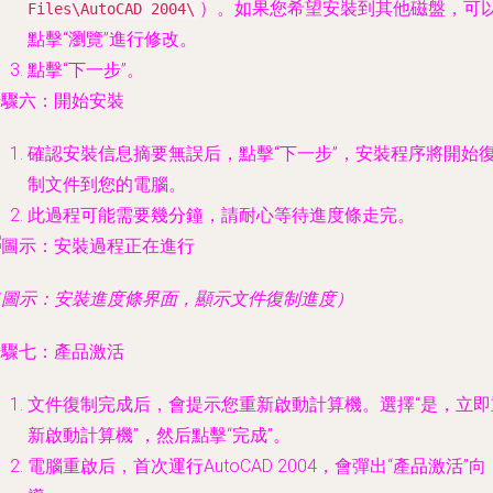
）。如果您希望安裝到其他磁盤，可
Files\AutoCAD 2004\
點擊“
瀏覽
”進行修改。
點擊“
下一步
”。
步驟六：開始安裝
確認安裝信息摘要無誤后，點擊“
下一步
”，安裝程序將開始
制文件到您的電腦。
此過程可能需要幾分鐘，請耐心等待進度條走完。
（圖示：安裝進度條界面，顯示文件復制進度）
步驟七：產品激活
文件復制完成后，會提示您重新啟動計算機。選擇“
是，立即
新啟動計算機
”，然后點擊“
完成
”。
電腦重啟后，首次運行AutoCAD 2004，會彈出“
產品激活
”向