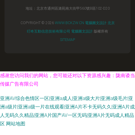
地址：北京市通州區潞苑南大街甲560號B區102-D20
COPYRIGHT © 2026
WWW.BCKZW.CN
電腦圖文設計
北京
叮咚互動信息技術有限公司
電腦圖文設計
版權所有
SITEMAP
感谢您访问我们的网站，您可能还对以下资源感兴趣：陇南诿当
传媒广告有限公司
亚洲AV综合色情区一区|亚洲a成人|亚洲a级大片|亚洲a级毛片|亚
洲a级片|亚洲a级一片在线观看|亚洲A片不卡无码久久|亚洲A片成
人无码久久精品|亚洲A片国产AV一区无码|亚洲A片无码成人精品
区
网站地图