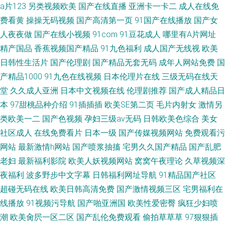
a片123
另类视频欧美
国产在线直播
亚洲卡一卡二
成人在线免
费看黄
操操无码视频
国产高清第一页
91国产在线播放
国产女
人夜夜做
国产在线小视频
91com
91豆花成人
哪里有A片网址
精产国品
香蕉视频国产精品
91九色福利
成人国产无线视
欧美
日韩性生活片
国产伦理剧
国产精品无套无码
成年人网站免费
国
产精品1000
91九色在线视频
日本伦理片在线
三级无码在线天
堂
久久成人亚洲
日本中文视频在线
伦理剧推荐
国产成人精品日
本
97甜桃品种介绍
91插插插
欧美SE第二页
毛片内射女
激情另
类欧美一二
国产色视频
孕妇三级av无码
日韩欧美色综合
美女
社区成人
在线免费看片
日本一级
国产传媒视频网站
免费观看污
网站
最新激情h网站
国产喷浆抽搐
宅男久久国产精品
国产乱肥
老妇
最新福利影院
欧美人妖视频网站
窝窝午夜理论
久草视频深
夜福利
波多野步中文字幕
日韩福利网址导航
91精品国产社区
超碰无码在线
欧美日韩高清免费
国产激情视频三区
宅男福利在
线播放
91视频污导航
国产啪亚洲国
欧美性爱密臀
疯狂少妇喷
潮
欧美肏屄一区二区
国产乱伦免费观看
偷拍草草草
97狠狠插