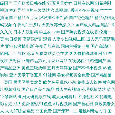
级国产
国产欧美日韩在线
97五月天婷婷
日韩在线网
91福利社
视频
福利导航
A片三级网站
久草视频8
香蕉APP污视频
艹艹艹
插逼
国产精品五月天
狠狠操欧美性爱
国产绝色精品
精品孕妇无
码视频
午夜A片三级片
天美果冻传媒
久久国产成人精品
精品93
久久久
日本人妖射精
学生妹avav
国产熟女视频在线
乱伦第一
页
韩日视频
高清国产剧观看
人妻少妇视频二区
成人无码高清毛
片
亚洲av激情电影
午夜导航在线
国内主播第一页
国产高清电
影网址
91社区论坛
免费网站黄色在线
久久偷拍高清亚洲
91午
夜在线免费
亚洲精品第五页
麻豆网站在线观看
91精选国产
国
产精品亚洲
黄色三级成年
五月天婷婷爱
国产不卡小视频
AV色
哟哟
亚洲天堂丁香五月
91社网
美女视频黄全免费
国产精品第
一页国
另类区另类欧美
欧美色图乱伦小说
免费成人软件
黄色网
址视频播放
国产日产美产精品
成人午夜视频
伦理视频网站
黄色
18禁网站
亚洲无码视频在线
成人无码看片
91原创社区
伦理电
影香港
成人免费
蜜桃91色色
A片视频网
国产自在线
操欧美老女
人
人人97综合精品
岛国免费
国产无码一二
蜜桃tv网站入口
国