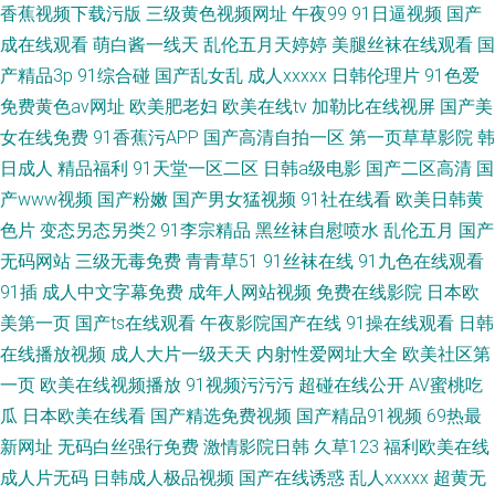
香蕉视频下载污版
三级黄色视频网址
午夜99
91日逼视频
国产
成在线观看
萌白酱一线天
乱伦五月天婷婷
美腿丝袜在线观看
国
产精品3p
91综合碰
国产乱女乱
成人xxxxx
日韩伦理片
91色爱
免费黄色av网址
欧美肥老妇
欧美在线tv
加勒比在线视屏
国产美
女在线免费
91香蕉污APP
国产高清自拍一区
第一页草草影院
韩
日成人
精品福利
91天堂一区二区
日韩a级电影
国产二区高清
国
产www视频
国产粉嫩
国产男女猛视频
91社在线看
欧美日韩黄
色片
变态另态另类2
91李宗精品
黑丝袜自慰喷水
乱伦五月
国产
无码网站
三级无毒免费
青青草51
91丝袜在线
91九色在线观看
91插
成人中文字幕免费
成年人网站视频
免费在线影院
日本欧
美第一页
国产ts在线观看
午夜影院国产在线
91操在线观看
日韩
在线播放视频
成人大片一级天天
内射性爱网址大全
欧美社区第
一页
欧美在线视频播放
91视频污污污
超碰在线公开
AV蜜桃吃
瓜
日本欧美在线看
国产精选免费视频
国产精品91视频
69热最
新网址
无码白丝强行免费
激情影院日韩
久草123
福利欧美在线
成人片无码
日韩成人极品视频
国产在线诱惑
乱人xxxxx
超黄无