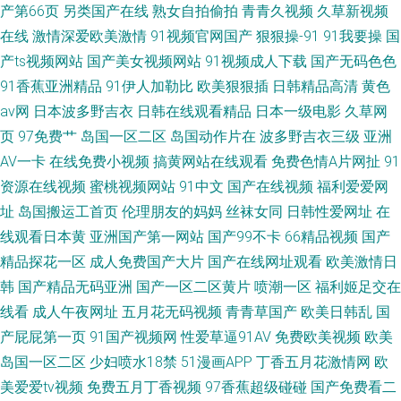
产第66页
另类国产在线
熟女自拍偷拍
青青久视频
久草新视频
在线
激情深爱欧美激情
91视频官网国产
狠狠操-91
91我要操
国
产ts视频网站
国产美女视频网站
91视频成人下载
国产无码色色
91香蕉亚洲精品
91伊人加勒比
欧美狠狠插
日韩精品高清
黄色
av网
日本波多野吉衣
日韩在线观看精品
日本一级电影
久草网
页
97免费艹
岛国一区二区
岛国动作片在
波多野吉衣三级
亚洲
AV一卡
在线免费小视频
搞黄网站在线观看
免费色情A片网扯
91
资源在线视频
蜜桃视频网站
91中文
国产在线视频
福利爱爱网
址
岛国搬运工首页
伦理朋友的妈妈
丝袜女同
日韩性爱网址
在
线观看日本黄
亚洲国产第一网站
国产99不卡
66精品视频
国产
精品探花一区
成人免费国产大片
国产在线网址观看
欧美激情日
韩
国产精品无码亚洲
国产一区二区黄片
喷潮一区
福利姬足交在
线看
成人午夜网址
五月花无码视频
青青草国产
欧美日韩乱
国
产屁屁第一页
91国产视频网
性爱草逼91AV
免费欧美视频
欧美
岛国一区二区
少妇喷水18禁
51漫画APP
丁香五月花激情网
欧
美爱爱tv视频
免费五月丁香视频
97香蕉超级碰碰
国产免费看二