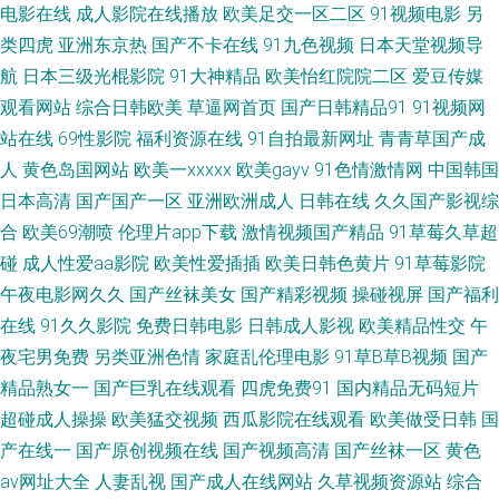
电影在线
成人影院在线播放
欧美足交一区二区
91视频电影
另
类四虎
亚洲东京热
国产不卡在线
91九色视频
日本天堂视频导
锋影音AV官网 91久久草 久久国产传媒精品 人妻碰碰碰 深夜福利网址导航 亚
航
日本三级光棍影院
91大神精品
欧美怡红院院二区
爱豆传媒
观看网站
综合日韩欧美
草逼网首页
国产日韩精品91
91视频网
洲l色图 91处女视频 丁香午夜超碰 韩国av网 老司机黄色片 91九色乱 白丝后
站在线
69性影院
福利资源在线
91自拍最新网址
青青草国产成
入91国产 九九热比精品 亚洲免费视频小说 日本女同伦理 偷牌自拍另类 玖玖
人
黄色岛国网站
欧美一xxxxx
欧美gayv
91色情激情网
中国韩国
日本高清
国产国产一区
亚洲欧洲成人
日韩在线
久久国产影视综
精品视频 日韩撸视频 亚洲ts另类 中文字幕美腿丝袜 91午夜影院在线 久草福
合
欧美69潮喷
伦理片app下载
激情视频国产精品
91草莓久草超
碰
成人性爱aa影院
欧美性爱插插
欧美日韩色黄片
91草莓影院
利视频蜜桃 欧美性爱主站 91大神论理少妇 俺去五月官网站 韩国免费av大全
午夜电影网久久
国产丝袜美女
国产精彩视频
操碰视屏
国产福利
在线
91久久影院
免费日韩电影
日韩成人影视
欧美精品性交
午
亚洲另类春色 91偷拍网123 国产第七页 人人操人人 午夜剧场三级片 www热
夜宅男免费
另类亚洲色情
家庭乱伦理电影
91草B草B视频
国产
9 玖草资源站 色伊人婷婷 avttbt 人人超碰人人鲁 天天干天天干 伊人色涩 97
精品熟女一
国产巨乳在线观看
四虎免费91
国内精品无码短片
超碰成人操操
欧美猛交视频
西瓜影院在线观看
欧美做受日韩
国
人人肏 超碰欧美碰 久草福利 超碰亚洲无码 午夜日比导航 99爱久 九一蜜桃
产在线一
国产原创视频在线
国产视频高清
国产丝袜一区
黄色
av网址大全
人妻乱视
国产成人在线网站
久草视频资源站
综合
免费观看91网站 午夜久干视频完整 99人妻草 东方影库av日韩 加勒比操逼 日