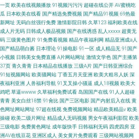
一页
欧美在线视频播放
91视频污污污
超碰在线公开
AV蜜桃吃
瓜
日本欧美在线看
国产精选免费视频
国产精品91视频
69热最
新网址
无码白丝强行免费
激情影院日韩
久草123
福利欧美在线
成人片无码
日韩成人极品视频
国产在线诱惑
乱人xxxxx
超黄无
码
三级黄色图片
91免费看视频
精品午夜福利网
精品亚洲成a人
国产精品萌白酱
日本理论
91操电影
91一区
成人精品无
91国产
小视频
日韩美女免费直播
A片网站网址
激情文学色
国产主播第
37页
青久青青
日本精品在线播放
三级A片
国产日韩亚洲综合
91短视频网站
欧美骚网站
丁香五月天亚洲
欧美大粗吊人妖
深
夜福利亚洲
人兽福利导航
91叉叉操小骚逼
成人18视频
欧美大
鸡吧
草逼wwww
久草福利免费试看
岛国国产在线
91人人超碰
青青
美女白丝18禁
91肏比
国产三区电影
国产内射后入在线
黄
色网址网站网址
97超在线视
免费视频网站
精品欧美精品v
欧美
操碰
欧美二级片网址
精品成人无码视频
男女午夜福利影院
欧美
三级电影
免费黄色网址
成年版快手
日韩福利无码
四虎四房
亚
洲AV在线豆花
亚洲区成人
美女黄片免费观看
三级网站视频网