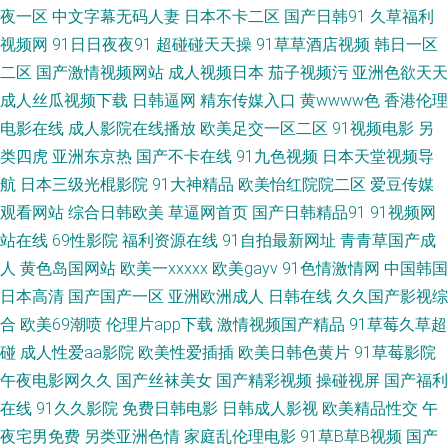
夜一区
中文字幕无码人妻
日本不卡二区
国产日韩91
久草福利
场16免进 中文字幕日产av 成人午夜性剧场 黄色片网站 人人干97 超碰97欧
视频网
91日日夜夜91
超碰碰天天操
91草草酒店视频
韩日一区
美 国产日韩一级二级 男人午夜剧场 人妖伪娘在线播放 天天操操操丝袜 亚洲
二区
国产激情视频网站
成人视频日本
茄子视频污
亚洲色欲天天
成人丝瓜视频下载
日韩逼网
精东传媒入口
黄wwww色
香港伦理
成人AV贴图 91超碰天堂 91桃色入口 国产福利吃瓜 国模精品五区 日本Aa 先
电影在线
成人影院在线播放
欧美足交一区二区
91视频电影
另
类四虎
亚洲东京热
国产不卡在线
91九色视频
日本天堂视频导
锋影音AV官网 91久久草 久久国产传媒精品 人妻碰碰碰 深夜福利网址导航 亚
航
日本三级光棍影院
91大神精品
欧美怡红院院二区
爱豆传媒
观看网站
综合日韩欧美
草逼网首页
国产日韩精品91
91视频网
洲l色图 91处女视频 丁香午夜超碰 韩国av网 老司机黄色片 91九色乱 白丝后
站在线
69性影院
福利资源在线
91自拍最新网址
青青草国产成
入91国产 九九热比精品 亚洲免费视频小说 日本女同伦理 偷牌自拍另类 玖玖
人
黄色岛国网站
欧美一xxxxx
欧美gayv
91色情激情网
中国韩国
日本高清
国产国产一区
亚洲欧洲成人
日韩在线
久久国产影视综
精品视频 日韩撸视频 亚洲ts另类 中文字幕美腿丝袜 91午夜影院在线 久草福
合
欧美69潮喷
伦理片app下载
激情视频国产精品
91草莓久草超
碰
成人性爱aa影院
欧美性爱插插
欧美日韩色黄片
91草莓影院
利视频蜜桃 欧美性爱主站 91大神论理少妇 俺去五月官网站 韩国免费av大全
午夜电影网久久
国产丝袜美女
国产精彩视频
操碰视屏
国产福利
在线
91久久影院
免费日韩电影
日韩成人影视
欧美精品性交
午
亚洲另类春色 91偷拍网123 国产第七页 人人操人人 午夜剧场三级片 www热
夜宅男免费
另类亚洲色情
家庭乱伦理电影
91草B草B视频
国产