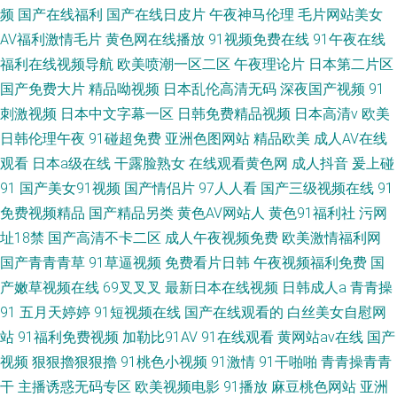
频
国产在线福利
国产在线日皮片
午夜神马伦理
毛片网站美女
AV福利激情毛片
黄色网在线播放
91视频免费在线
91午夜在线
福利在线视频导航
欧美喷潮一区二区
午夜理论片
日本第二片区
国产免费大片
精品呦视频
日本乱伦高清无码
深夜国产视频
91
刺激视频
日本中文字幕一区
日韩免费精品视频
日本高清v
欧美
日韩伦理午夜
91碰超免费
亚洲色图网站
精品欧美
成人AV在线
观看
日本a级在线
干露脸熟女
在线观看黄色网
成人抖音
爰上碰
91
国产美女91视频
国产情侣片
97人人看
国产三级视频在线
91
免费视频精品
国产精品另类
黄色AV网站人
黄色91福利社
污网
址18禁
国产高清不卡二区
成人午夜视频免费
欧美激情福利网
国产青青青草
91草逼视频
免费看片日韩
午夜视频福利免费
国
产嫩草视频在线
69叉叉叉
最新日本在线视频
日韩成人a
青青操
91
五月天婷婷
91短视频在线
国产在线观看的
白丝美女自慰网
站
91福利免费视频
加勒比91AV
91在线观看
黄网站av在线
国产
视频
狠狠擼狠狠擼
91桃色小视频
91激情
91干啪啪
青青操青青
干
主播诱惑无码专区
欧美视频电影
91播放
麻豆桃色网站
亚洲