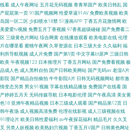
线看
成人午夜网址
五月花无码视频
青青草国产
欧美日韩乱
国
产屁屁第一页
91国产视频网
性爱草逼91AV
免费欧美视频
欧美
岛国一区二区
少妇喷水18禁
51漫画APP
丁香五月花激情网
欧
美爱爱tv视频
免费五月丁香视频
97香蕉超级碰碰
国产免费看二
区
三级黄色片网站
综合网黄
在线播放观看
欧美电影在线
伦理
片在哪里看
蜜桃午夜网
久草资源在
日本三级大全
久久福利
福
利所导航视频
成人片免费
国产第9页
中文字幕bt原声
三级日韩
欧美
午夜视频123
日本推理片
丁香五月网站
国产免费看视频
极
品成人色
成人黑料自拍
国产日韩欧美网站
国产无码av
老湿A片
影院
国产精品自拍偷拍
牛牛影院A片
日韩无码视频网站
都市激
情变态另类
男女91视频
字幕在线精品播放
免费国产在线看
国
产婷婷五月天
无码传媒导航
日本电影伦理
国产午夜高清
美女黄
色18
亚洲午夜精品视频
日本三级成人观看
国产精品第12页
日
韩午夜场
成人视频高清免费
伦理在线影视
成人三级视频在线
91理论片
欧美日韩性爱福利
av午夜探花福利
精品毛片
久久叉
叉
另类人妖视频
欧美熟妇穴视频
丁香五月V国产
日韩黄色网址