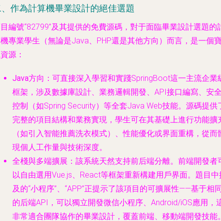
二、作為計算機畢業設計的絕佳選題
目編號“82799”及其提供的免費源碼，對于面臨畢業設計選題的
機專業學生（無論是Java、PHP還是其他方向）而言，是一個
藏資源：
Java方向
：可直接深入學習和實踐SpringBoot這一主流企業
框架，涉及數據庫設計、業務邏輯開發、API接口編寫、安
控制（如Spring Security）等全套Java Web技能。源碼提供
完整的項目結構和業務實現，學生可在其基礎上進行功能擴
（如引入智能推薦洗衣模式）、性能優化或界面重構，從而
現個人工作量與技術深度。
全棧與多端擴展
：該系統天然支持前后端分離。前端開發者
以自由選用Vue.js、React等框架重新構建用戶界面。題目中
及的“小程序”、“APP”正提示了該項目的可擴展性——基于相
的后端API，可以獨立開發微信小程序、Android/iOS應用，
非常適合團隊協作的畢業設計，覆蓋前端、移動端開發技能