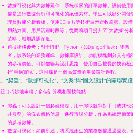
數據可視化與大數據延伸
：系統積累的訂單數據、設備使用
據是進行數據分析和可視化的絕佳素材。學生可以額外開發
理員數據分析看板，使用ECharts等技術展示營收趨勢、設
用熱力圖、用戶活躍時段等，從而將項目提升至“大數據”分
范疇，增加課題深度。
跨技術棧參考
：對于PHP、Python（如Django/Flask）學習
者，該系統的業務邏輯、數據庫設計、功能模塊劃分具有極
的參考價值。可以借鑒其設計思路，使用自己擅長的技術棧
行“重構實現”，這同樣是一個高質量的畢業設計過程。
、“爬蟲”、“數據可視化”、“文案”與“圖文設計”的關聯實踐
此題目巧妙地串聯了多個計算機相關技能點：
爬蟲
：可以設計一個爬蟲模塊，用于爬取競爭對手（或其他
共服務）的洗衣價格信息，進行市場分析，作為系統定價策
的參考數據。
數據可視化
：如前所述，將系統產生的業務數據通過圖表、