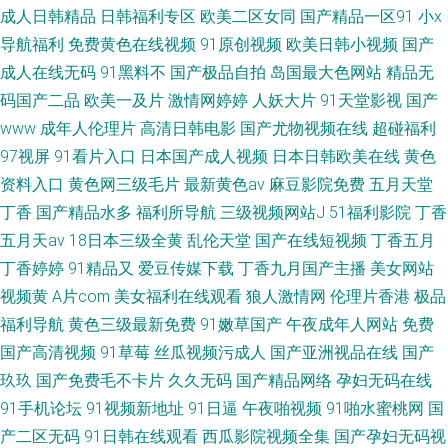
成人日韩精品
日韩福利专区
欧美二区女同
国产精品一区91
小x
导航福利
免费黄色在线视频
91原创视频
欧美日韩小视频
国产
成人在线无码
91黑料不
国产极品自拍
岛国最大色网站
精品无
码国产二品
欧美一及片
激情网婷婷
人妖大片
91天堂影视
国产
www
成年人伦理片
高清日韩电影
国产尤物视频在线
超碰福利
97视屏
91看片入口
日本国产成人视频
日本日韩欧美在线
黄色
资料入口
黄色网三级毛片
最新黄色av
麻豆影院免费
五月天堂
丁香
国产精品水多
福利所导航
三级视频网站J
51福利影院
丁香
五月天av
18日本三级全黄
乱伦天堂
国产在线短视频
丁香五月
丁香婷婷
91精品又
爱豆传媒下载
丁香九月国产主播
美女网站
视频黄
A片com
美女福利在线观看
狼人激情网
伦理片香港
极品
福利导航
黄色三级最新免费
91嫩草国产
午夜成年人网站
免费
国产高清视频
91草莓
丝瓜视频污成人
国产亚洲视品在线
国产
玖玖
国产免费毛不卡片
久久无码
国产精品网络
孕妇无码在线
91手机论坛
91视频新地址
91日逼
午夜啪视频
91啪水蜜桃网
国
产二区无码
91日韩在线观看
西瓜影院视频全集
国产孕妇无码视