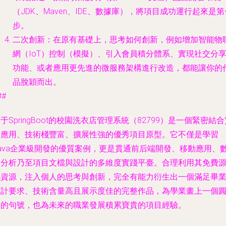
（JDK、Maven、IDE、數據庫），將項目成功運行起來是第
步。
二次創新
：在原有基礎上，思考如何創新，例如增加智能物
網（IoT）控制（模擬）、引入會員積分體系、實現社交分
功能、或者應用更先進的微服務架構進行改造，都能讓你的
品脫穎而出。
##
于SpringBoot的校園洗衣店管理系統（82799）是一個緊密結
際應用、技術棧豐富、擴展性強的優秀項目原型。它不僅是學習
Java企業級開發的優質案例，更是貫通前后端開發、移動應用、
據分析乃至項目文檔與設計的多維度實踐平臺。合理利用其免費
碼資源，注入個人的思考與創新，完全有能力衍生出一個滿足畢
設計要求、技術含量高且展示度佳的完整作品，為學業畫上一個
滿的句號，也為未來的職業發展積累寶貴的項目經驗。