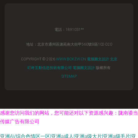
電話：1891031**
地址：北京市通州區潞苑南大街甲560號B區102-D20
COPYRIGHT © 2026
WWW.BCKZW.CN
電腦圖文設計
北京
叮咚互動信息技術有限公司
電腦圖文設計
版權所有
SITEMAP
感谢您访问我们的网站，您可能还对以下资源感兴趣：陇南诿当
传媒广告有限公司
亚洲AV综合色情区一区|亚洲a成人|亚洲a级大片|亚洲a级毛片|亚