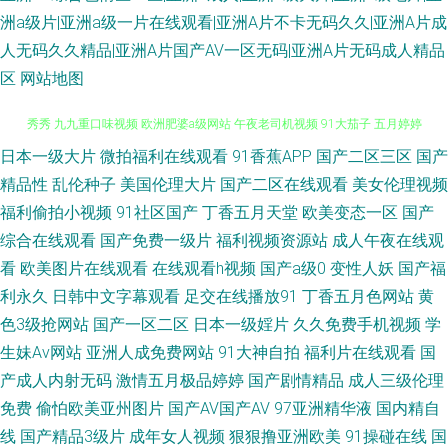
洲a级片|亚洲a级一片在线观看|亚洲A片不卡无码久久|亚洲A片成
人无码久久精品|亚洲A片国产AV一区无码|亚洲A片无码成人精品
区
网站地图
日本一级大片
微拍福利在线观看
91香蕉APP
国产二区三区
国产
超碰在线公开免费 日韩女优无码a 超碰人人人妻 福利社午夜剧场 国产在线A
精品性
乱伦种子
美国伦理大片
国产二区在线观看
美女伦理视频
福利偷拍小视频
91社区国产
丁香五月天堂
欧美变态一区
国产
秀秀 九九重口味视频 欧洲肥婆a级网站 午夜老司机视频 91大茄子 五月婷婷
综合在线观看
国产免费一级片
福利视频资源站
成人午夜在线观
色色 91视频专区 岛国搬运123 日韩激情经典视频 国产黄色片 五月丁香婷婷
看
欧美图片在线观看
在线观看h视频
国产a级0
变性人妖
国产福
利永久
日韩中文字幕观看
足交在线播放91
丁香五月色网站
黄
成人 97人妻在线视频 激情综合社区 欧美穴穴 亚洲av色综合 91视频在线看
色3级抢网站
国产一区二区
日本一级婬片
久久免费手机视频
学
生妹Av网站
亚洲人成免费网站
91大神自拍
福利片在线观看
国
韩黄AA免费 三级日本黑人 午夜香蕉福利视频 亚洲福利导航大全 91内射喷水
产成人内射无码
激情五月极品婷婷
国产剧情精品
成人三级伦理
免费
偷怕欧美亚州图片
国产AV国产AV
97亚洲精华液
国内精自
91最新福利视频 激情四虎 久久草久久爽 三级片av在线 伊人大香蕉精品 91豆
线
国产精品3级片
成年女人视频
狠狠撸亚洲欧美
91操碰在线
国