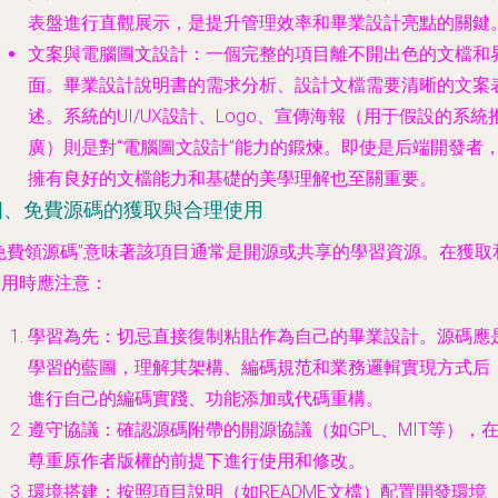
表盤進行直觀展示，是提升管理效率和畢業設計亮點的關鍵
文案與電腦圖文設計
：一個完整的項目離不開出色的文檔和
面。畢業設計說明書的需求分析、設計文檔需要清晰的文案
述。系統的UI/UX設計、Logo、宣傳海報（用于假設的系統
廣）則是對“電腦圖文設計”能力的鍛煉。即使是后端開發者
擁有良好的文檔能力和基礎的美學理解也至關重要。
四、免費源碼的獲取與合理使用
“免費領源碼”意味著該項目通常是開源或共享的學習資源。在獲取
使用時應注意：
學習為先
：切忌直接復制粘貼作為自己的畢業設計。源碼應
學習的藍圖，理解其架構、編碼規范和業務邏輯實現方式后
進行自己的編碼實踐、功能添加或代碼重構。
遵守協議
：確認源碼附帶的開源協議（如GPL、MIT等），
尊重原作者版權的前提下進行使用和修改。
環境搭建
：按照項目說明（如README文檔）配置開發環境