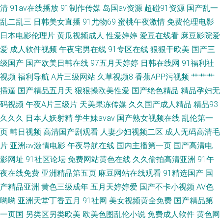
清
91av在线播放
91制作传媒
岛国av资源
超碰91资源
国产乱一
乱二乱三
日韩美女直播
91尤物69
蜜桃午夜激情
免费伦理电影
日本电影伦理片
黄瓜视频成人
性爱婷婷
爱豆在线看
麻豆影院爱
爱
成人软件视频
午夜宅男在线
91专区在线
狠狠干欧美
国产三
级国产
国产欧美日韩在线
97五月天婷婷
日韩在线网
91福利社
视频
福利导航
A片三级网站
久草视频8
香蕉APP污视频
艹艹艹
插逼
国产精品五月天
狠狠操欧美性爱
国产绝色精品
精品孕妇无
码视频
午夜A片三级片
天美果冻传媒
久久国产成人精品
精品93
久久久
日本人妖射精
学生妹avav
国产熟女视频在线
乱伦第一
页
韩日视频
高清国产剧观看
人妻少妇视频二区
成人无码高清毛
片
亚洲av激情电影
午夜导航在线
国内主播第一页
国产高清电
影网址
91社区论坛
免费网站黄色在线
久久偷拍高清亚洲
91午
夜在线免费
亚洲精品第五页
麻豆网站在线观看
91精选国产
国
产精品亚洲
黄色三级成年
五月天婷婷爱
国产不卡小视频
AV色
哟哟
亚洲天堂丁香五月
91社网
美女视频黄全免费
国产精品第
一页国
另类区另类欧美
欧美色图乱伦小说
免费成人软件
黄色网