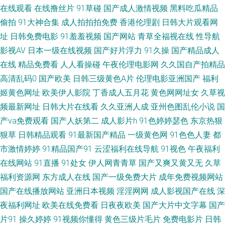
在线观看
在线撸丝片
91草碰
国产成人激情视频
黑料吃瓜精品
青青草99热 91在线播放视频 九九国产热 欧美性爰aa 91精品网 国产第92页
偷拍
91大神合集
成人拍拍拍免费
香港伦理剧
日韩大片观看网
址
日韩免费电影
91羞羞视频
国产网站
青草全福视在线
性导航
另类图片亚洲色图 日韩三级毛片 WWW性欧美 激情福利社 日本69视频 午夜
影视AV
日本一级在线视频
国产好片浮力
91久操
国产精品成人
影院6018 91给我女成人 人妻伊人大香蕉 黄色超碰 1024成人网 草莓视频网
在线
精品免费看
人人看操碰
午夜伦理电影网
久久国自产拍精品
高清乱码0
国产欧美
日韩三级黄色A片
伦理电影亚洲国产
福利
站18 黑丝袜被捅内射 日本理论53水 91n女处 抖阴在线免费观看 另类激情 天
姬黄色网址
欧美伊人影院
丁香成人五月花
黄色网网址女
久草视
频最新网址
日韩大片在线看
久久亚洲人成
亚州色图乱伦小说
国
堂青青草 午夜日韩免费a 91偷拍探花网站 激情狠狠撸 日韩精品区 国产欧美
产va免费观看
国产人妖第二
成人影片h
91色婷婷瑟色
东京热狠
狠草
日韩精品观看
91最新国产精品
一级黄色网
91色色人妻
都
日韩日逼 日韩A∨小电影 2026午夜伦理 大香蕉福利 久久大香蕉伊人 日韩无
市激情婷婷
91精品国产91
云涩福利在线导航
91视色
午夜福利
人区电影 91刺激 国产极品久久 欧美成人性交 色色影院1区2区 97超碰亚洲
在线网站
91直播
91处女
伊人网青青草
国产又爽又黄又无
久草
福利资源网
东方成人在线
国产一级免费大片
成年免费视频网站
天堂 欧美日韩第二站 午夜剧场老司机 91午夜福利影院 国产精品扒开 欧美人
国产在线播放网站
亚洲日本视频
淫淫网网
成人影视国产在线
深
夜福利网址
欧美在线免费看
日夜夜欧美
国产大片中文字幕
国产
妖毛片A片 午夜av无码 国产福利导航第 人人操超 91中日在线 先锋色资源 日
片91
操久婷婷
91视频你懂得
黄色三级片毛片
免费电影片
日韩