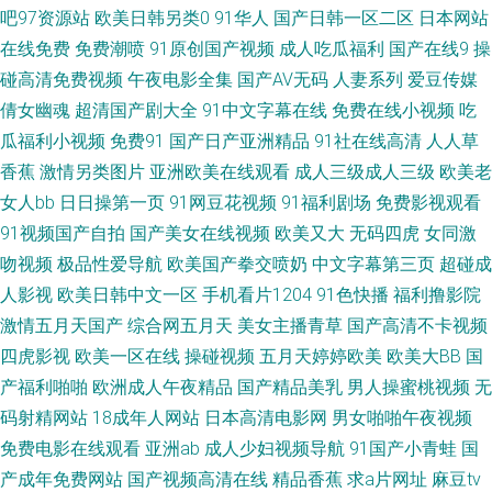
吧97资源站
欧美日韩另类0
91华人
国产日韩一区二区
日本网站
人大香蕉电影 九九福利社 伊人婷婷色香五月 岛国午夜在线 久久超踫人人 91
在线免费
免费潮喷
91原创国产视频
成人吃瓜福利
国产在线9
操
啦九色绿帽 大香蕉资源共享 久久深夜视频 日韩戍人一级 91变态软件 操逼福
碰高清免费视频
午夜电影全集
国产AV无码
人妻系列
爱豆传媒
倩女幽魂
超清国产剧大全
91中文字幕在线
免费在线小视频
吃
利社 国产亚洲1311 老司机夜夜操 波多野结衣九区 久草资源网 亚洲色图丝袜
瓜福利小视频
免费91
国产日产亚洲精品
91社在线高清
人人草
香蕉
激情另类图片
亚洲欧美在线观看
成人三级成人三级
欧美老
超碰人妻偷拍 午夜男人的天堂 97青青 黄色成人18 人人操欧美精品 亚洲情色
女人bb
日日操第一页
91网豆花视频
91福利剧场
免费影视观看
91视频国产自拍
国产美女在线视频
欧美又大
无码四虎
女同激
图网站 99福利导航 国产成人在线日韩 老司机瑟瑟导航 最新最全AV影院 超碰
吻视频
极品性爱导航
欧美国产拳交喷奶
中文字幕第三页
超碰成
人影视
欧美日韩中文一区
手机看片1204
91色快播
福利撸影院
欧美色中色 91精品视频网 另类海角专区 草草福利视频导航 日本3级电影性
激情五月天国产
综合网五月天
美女主播青草
国产高清不卡视频
交 91美女足交麻豆 国产白丝探花 另类Av色五月 日韩肏逼无码 香蕉网站在线
四虎影视
欧美一区在线
操碰视频
五月天婷婷欧美
欧美大BB
国
产福利啪啪
欧洲成人午夜精品
国产精品美乳
男人操蜜桃视频
无
欧美中文视频 久久夜av 亚州色区 97人人 午夜欧美伦 91视频观看 国产搡女
码射精网站
18成年人网站
日本高清电影网
男女啪啪午夜视频
免费电影在线观看
亚洲ab
成人少妇视频导航
91国产小青蛙
国
人高潮 欧美ssswww 天美传媒毛片 91社地址 成人天堂网 免费观看国产视频
产成年免费网站
国产视频高清在线
精品香蕉
求a片网址
麻豆tv