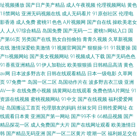
址视频播放
国产日产美产精品
成人午夜视频
伦理视频网站
黄色
18禁网站
亚洲无码视频在线
成人无码看片
91原创社区
伦理电
影香港
成人免费
蜜桃91色色
A片视频网
国产自在线
操欧美老女
人
人人97综合精品
岛国免费
国产无码一二
蜜桃tv网站入口
国
产第66页
另类国产在线
熟女自拍偷拍
青青久视频
久草新视频
在线
激情深爱欧美激情
91视频官网国产
狠狠操-91
91我要操
国
产ts视频网站
国产美女视频网站
91视频成人下载
国产无码色色
91香蕉亚洲精品
91伊人加勒比
欧美狠狠插
日韩精品高清
黄色
av网
日本波多野吉衣
日韩在线观看精品
日本一级电影
久草网
页
97免费艹
岛国一区二区
岛国动作片在
波多野吉衣三级
亚洲
AV一卡
在线免费小视频
搞黄网站在线观看
免费色情A片网扯
91
资源在线视频
蜜桃视频网站
91中文
国产在线视频
福利爱爱网
址
岛国搬运工首页
伦理朋友的妈妈
丝袜女同
日韩性爱网址
在
线观看日本黄
亚洲国产第一网站
国产99不卡
66精品视频
国产
精品探花一区
成人免费国产大片
国产在线网址观看
欧美激情日
韩
国产精品无码亚洲
国产一区二区黄片
喷潮一区
福利姬足交在