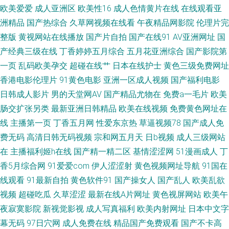
欧美爱爱
成人亚洲区
欧美性16
成人色情黄片在线
在线观看亚
韩综合另类 91午夜影院 国产欧美撸日韩 欧美三级专区 午夜另类成人AV 91
洲精品
国产热综合
久草网视频在线看
午夜精品网影院
伦理片完
整版
黄视网站在线播放
国产片自拍
国产在线91
AV亚洲网址
国
宅男在线 久草亭亭 97资原总站 久草资源网站 3级片普通话免费 国产人妖另
产经典三级在线
丁香婷婷五月综合
五月花亚洲综合
国产影院第
类在线 色色瑟瑟瑟 国产青草香蕉久久 午夜福利AV网站 国产91白丝 91视频
一页
乱码欧美孕交
超碰在线艹
日本在线护士
黄色三级免费网址
香港电影伦理片
91黄色电影
亚洲一区成人视频
国产福利电影
完整版 超碰香蕉网 天堂资源av 国产福利在线观看 欧美午夜激情影院 超碰91
日韩成人影片
男的天堂网AV
国产精品尤物在
免费a一毛片
欧美
肠交扩张另类
最新亚洲日韩精品
欧美在线视频
免费黄色网址在
资源站 九九一网站 三级www 91曰B 含羞草看片 午夜男人网站 99就要操逼
线
主播第一页
丁香五月网
性爱东京热
草逼视频78
国产成人免
费无码
高清日韩无码视频
宗和网五月天
日b视频
成人三级网站
在
主播福利姬h在线
国产精一精二区
基情涩涩网
51漫画成人
丁
香5月综合网
91爱爱com
伊人涩涩射
黄色视频网址导航
91国在
线观看
91最新自拍
黄色软件91
国产操女人
国产乱人
欧美乱欲
视频
超碰吃瓜
久草涩涩
最新在线A片网址
黄色视屏网站
欧美午
夜寂寞影院
新视觉影视
成人写真福利
欧美内射网址
日本中文字
幕无码
97日穴网
成人免费在线
精品国产免费观看
国产不卡高