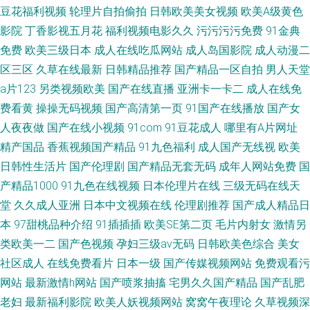
豆花福利视频
轮理片自拍偷拍
日韩欧美美女视频
欧美A级黄色
影院
丁香影视五月花
福利视频电影久久
污污污污免费
91金典
免费
欧美三级日本
成人在线吃瓜网站
成人岛国影院
成人动漫二
区三区
久草在线最新
日韩精品推荐
国产精品一区自拍
男人天堂
a片123
另类视频欧美
国产在线直播
亚洲卡一卡二
成人在线免
费看黄
操操无码视频
国产高清第一页
91国产在线播放
国产女
人夜夜做
国产在线小视频
91com
91豆花成人
哪里有A片网址
精产国品
香蕉视频国产精品
91九色福利
成人国产无线视
欧美
日韩性生活片
国产伦理剧
国产精品无套无码
成年人网站免费
国
产精品1000
91九色在线视频
日本伦理片在线
三级无码在线天
堂
久久成人亚洲
日本中文视频在线
伦理剧推荐
国产成人精品日
本
97甜桃品种介绍
91插插插
欧美SE第二页
毛片内射女
激情另
类欧美一二
国产色视频
孕妇三级av无码
日韩欧美色综合
美女
社区成人
在线免费看片
日本一级
国产传媒视频网站
免费观看污
网站
最新激情h网站
国产喷浆抽搐
宅男久久国产精品
国产乱肥
老妇
最新福利影院
欧美人妖视频网站
窝窝午夜理论
久草视频深