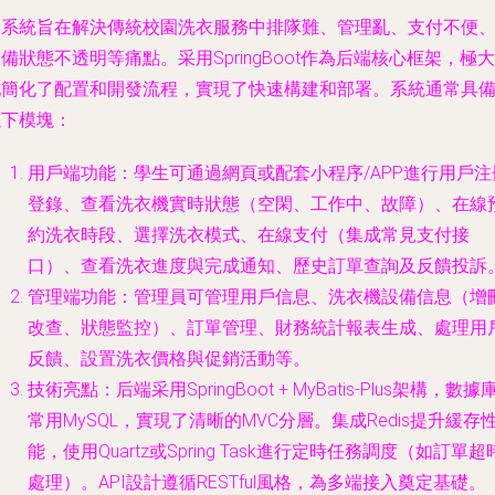
本系統旨在解決傳統校園洗衣服務中排隊難、管理亂、支付不便
備狀態不透明等痛點。采用SpringBoot作為后端核心框架，極大
地簡化了配置和開發流程，實現了快速構建和部署。系統通常具
以下模塊：
用戶端功能
：學生可通過網頁或配套小程序/APP進行用戶注
登錄、查看洗衣機實時狀態（空閑、工作中、故障）、在線
約洗衣時段、選擇洗衣模式、在線支付（集成常見支付接
口）、查看洗衣進度與完成通知、歷史訂單查詢及反饋投訴
管理端功能
：管理員可管理用戶信息、洗衣機設備信息（增
改查、狀態監控）、訂單管理、財務統計報表生成、處理用
反饋、設置洗衣價格與促銷活動等。
技術亮點
：后端采用SpringBoot + MyBatis-Plus架構，數據
常用MySQL，實現了清晰的MVC分層。集成Redis提升緩存
能，使用Quartz或Spring Task進行定時任務調度（如訂單超
處理）。API設計遵循RESTful風格，為多端接入奠定基礎。