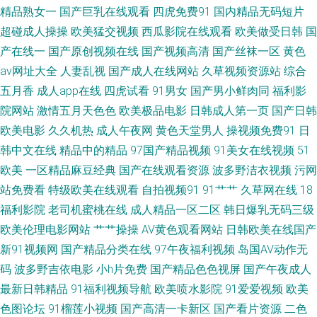
精品熟女一
国产巨乳在线观看
四虎免费91
国内精品无码短片
9 玖草资源站 色伊人婷婷 avttbt 人人超碰人人鲁 天天干天天干 伊人色涩 97
超碰成人操操
欧美猛交视频
西瓜影院在线观看
欧美做受日韩
国
人人肏 超碰欧美碰 久草福利 超碰亚洲无码 午夜日比导航 99爱久 九一蜜桃
产在线一
国产原创视频在线
国产视频高清
国产丝袜一区
黄色
av网址大全
人妻乱视
国产成人在线网站
久草视频资源站
综合
免费观看91网站 午夜久干视频完整 99人妻草 东方影库av日韩 加勒比操逼 日
五月香
成人app在线
四虎试看
91男女
国产男小鲜肉同
福利影
院网站
激情五月天色色
欧美极品电影
日韩成人第一页
国产日韩
韩精品一 影音先锋欧美 97超碰综合 豆花免费网站 另类av专区 日本理伦少妇
欧美电影
久久机热
成人午夜网
黄色天堂男人
操视频免费91
日
韩中文在线
精品中的精品
97国产精品视频
91美女在线视频
51
电影 在线影院av 超碰97色 久草蜜桃在线 91蜜臀中文字幕 超碰人人草73 激
欧美
一区精品麻豆经典
国产在线观看资源
波多野洁衣视频
污网
站免费看
特级欧美在线观看
自拍视频91
91艹艹
久草网在线
18
情五月天社区 欧美毛片网 深夜福利剧场 91露脸双飞 俺去也影视 国产一二三
福利影院
老司机蜜桃在线
成人精品一区二区
韩日爆乳无码三级
高清无 欧美老妇MV 日韩欧美h 尤物成人在线视频 91资源在线播放 超碰在线
欧美伦理电影网站
艹艹操操
AV黄色观看网站
日韩欧美在线国产
新91视频网
国产精品分类在线
97午夜福利视频
岛国AV动作无
97青青 肏屄不卡高清视频 日韩色色影院 97在线免费视频 91V小视频 黑料嫩
码
波多野吉依电影
小h片免费
国产精品色色视屏
国产午夜成人
最新日韩精品
91福利视频导航
欧美喷水影院
91爱爱视频
欧美
草人人精品 欧美色中色影视 深夜福利传媒精品 51在线视频导航 99爱国产 成
色图论坛
91榴莲小视频
国产高清一卡新区
国产看片资源
二色