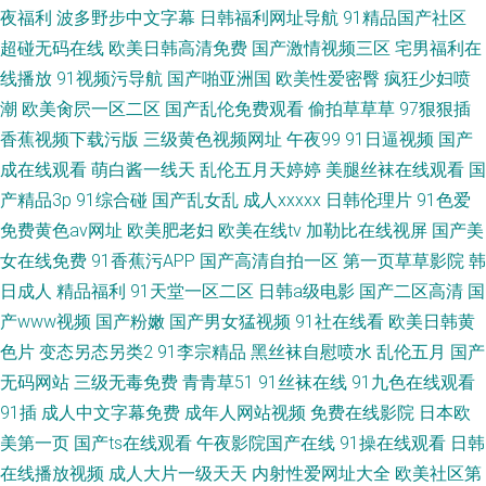
夜福利
波多野步中文字幕
日韩福利网址导航
91精品国产社区
超碰无码在线
欧美日韩高清免费
国产激情视频三区
宅男福利在
线播放
91视频污导航
国产啪亚洲国
欧美性爱密臀
疯狂少妇喷
潮
欧美肏屄一区二区
国产乱伦免费观看
偷拍草草草
97狠狠插
香蕉视频下载污版
三级黄色视频网址
午夜99
91日逼视频
国产
成在线观看
萌白酱一线天
乱伦五月天婷婷
美腿丝袜在线观看
国
产精品3p
91综合碰
国产乱女乱
成人xxxxx
日韩伦理片
91色爱
免费黄色av网址
欧美肥老妇
欧美在线tv
加勒比在线视屏
国产美
女在线免费
91香蕉污APP
国产高清自拍一区
第一页草草影院
韩
日成人
精品福利
91天堂一区二区
日韩a级电影
国产二区高清
国
产www视频
国产粉嫩
国产男女猛视频
91社在线看
欧美日韩黄
色片
变态另态另类2
91李宗精品
黑丝袜自慰喷水
乱伦五月
国产
无码网站
三级无毒免费
青青草51
91丝袜在线
91九色在线观看
91插
成人中文字幕免费
成年人网站视频
免费在线影院
日本欧
美第一页
国产ts在线观看
午夜影院国产在线
91操在线观看
日韩
在线播放视频
成人大片一级天天
内射性爱网址大全
欧美社区第