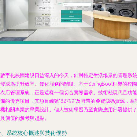
在數字化校園建設日益深入的今天，針對特定生活場景的管理系
發成為提升效率、優化服務的關鍵。基于SpringBoot框架的校園
洗衣店管理系統，正是這樣一個切合實際需求、技術棧現代且功
備的優秀項目，其項目編號“82799”及附帶的免費源碼資源，為
算機相關專業的畢業設計、個人技術學習乃至實際應用部署提供
極具價值的參考與起點。
一、系統核心概述與技術優勢