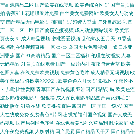
花视频在线 AV伊人导 成人无码影院 精品一区在 亚洲狼人 国产第一页ab 久
产高清精品二区
国产欧美在线视频
欧美色综合网
91国产自拍偷
拍
香蕉911
花蝴蝶看片免费
白丝美女免费网站
欧美女人与动物
草色福利 美女在线91 欧美岛国123 日必视频 天美9l制片厂 伊人海角91 91巨
交
国产精品无码电影
91插插库
97超碰大香蕉
户外自慰影院
国
产一区二区二区
国产偷窥盗摄视频
成人动漫网站观看
欧美第一
炮 av网址入口 肏屄电影网 国产a成人 狠狠干99 免费看91视频 日本三极黄色
页夜夜
91成人精品视频
蜜桃爱爱视频
乱伦熟女五月天
91香蕉
视
福利在线视频直播
一区xxxxx
岛国大片免费视频
一道日本亚
影院 三级片导航 午夜色中色A片 亚洲天堂第一网 国厂自拍 久久国产精品电
洲香蕉
国产91高清精品
国产一区二区福利
伦理在线播放
人妻
无码精品
91自拍在线观看
国产一级片内射
夜夜骑青青草
欧美
影 欧美成人理论 日韩精品极品 五月婷婷社区 香蕉视频abb 91TV网页 91午
色图人妻
在线免费欧美视频
免费黄色毛片
成人精品无码视频
欧
夜伦理影院 99热超碰国产 超碰碰中文 福利姬网站免费看 美女被男人侵犯 日
美午夜极品
性欧美ⅩⅩⅩⅩ乱
欧美色色六月天
91影视网
午夜伦不
卡
加勒比性爱网
青草国产在线视频
亚洲国产精品导航
欧美色淫
本加勒比av 婷婷基地qvod 91免费精彩视频 变态另类综合网 国产91福利 黄
波多野结依电影
91狠狠撸
成人深夜电影
精品国产美女剃毛
加
勒比熟女
91碰在线
欧美裸模
萌白酱国产一区
美国一级AV
国产
色91青草蜜桃 蜜桃麻豆久久 青娱乐青娱乐54 熟妇ea87av 欧美性爱自拍 色
人在线成免费
免费黄色A片网址
微拍福利国产视频
国产人成无
码视频
国产原创区色花堂
在线免费黄A片
久草福利
乱伦家庭
成
天堂91 伊人伦理电影 2026男人网站 91无毛 变态另类33 含羞草A片 午夜剧
人午夜免费视频
人妖射精
国产屁屁
国产精品天干天
国产精品午