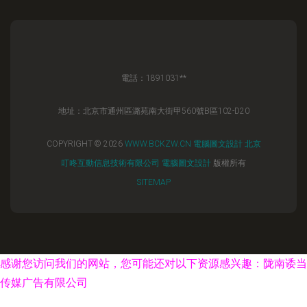
電話：1891031**
地址：北京市通州區潞苑南大街甲560號B區102-D20
COPYRIGHT © 2026
WWW.BCKZW.CN
電腦圖文設計
北京
叮咚互動信息技術有限公司
電腦圖文設計
版權所有
SITEMAP
感谢您访问我们的网站，您可能还对以下资源感兴趣：陇南诿当
传媒广告有限公司