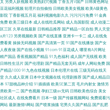
叉
另类人妖视频
欧美熟妇穴视频
丁香五月V国产
日韩黄色网址
豆花福利视频
轮理片自拍偷拍
日韩欧美美女视频
欧美A级黄色
影院
丁香影视五月花
福利视频电影久久
污污污污免费
91金典
免费
欧美三级日本
成人在线吃瓜网站
成人岛国影院
成人动漫二
区三区
久草在线最新
日韩精品推荐
国产精品一区自拍
男人天堂
a片123
另类视频欧美
国产在线直播
亚洲卡一卡二
成人在线免
费看黄
操操无码视频
国产高清第一页
91国产在线播放
国产女
人夜夜做
国产在线小视频
91com
91豆花成人
哪里有A片网址
精产国品
香蕉视频国产精品
91九色福利
成人国产无线视
欧美
日韩性生活片
国产伦理剧
国产精品无套无码
成年人网站免费
国
产精品1000
91九色在线视频
日本伦理片在线
三级无码在线天
堂
久久成人亚洲
日本中文视频在线
伦理剧推荐
国产成人精品日
本
97甜桃品种介绍
91插插插
欧美SE第二页
毛片内射女
激情另
类欧美一二
国产色视频
孕妇三级av无码
日韩欧美色综合
美女
社区成人
在线免费看片
日本一级
国产传媒视频网站
免费观看污
网站
最新激情h网站
国产喷浆抽搐
宅男久久国产精品
国产乱肥