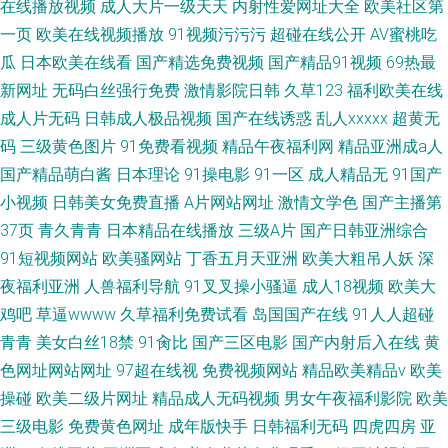
在线播放视频
成人大片一级天天
内射性爱网址大全
欧美社区第
一页
欧美在线视频播放
91视频污污污
超碰在线公开
AV蜜桃吃
瓜
日本欧美在线看
国产精选免费视频
国产精品91视频
69热最
新网址
无码白丝强行免费
激情影院日韩
久草123
福利欧美在线
成人片无码
日韩成人极品视频
国产在线诱惑
乱人xxxxx
超黄无
码
三级黄色图片
91免费看视频
精品午夜福利网
精品亚洲成a人
国产精品萌白酱
日本理论
91操电影
91一区
成人精品无
91国产
小视频
日韩美女免费直播
A片网站网址
激情文学色
国产主播第
37页
青久青青
日本精品在线播放
三级A片
国产日韩亚洲综合
91短视频网站
欧美骚网站
丁香五月天亚洲
欧美大粗吊人妖
深
夜福利亚洲
人兽福利导航
91叉叉操小骚逼
成人18视频
欧美大
鸡吧
草逼wwww
久草福利免费试看
岛国国产在线
91人人超碰
青青
美女白丝18禁
91肏比
国产三区电影
国产内射后入在线
黄
色网址网站网址
97超在线视
免费视频网站
精品欧美精品v
欧美
操碰
欧美二级片网址
精品成人无码视频
男女午夜福利影院
欧美
三级电影
免费黄色网址
成年版快手
日韩福利无码
四虎四房
亚