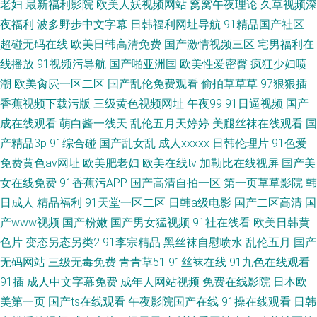
老妇
最新福利影院
欧美人妖视频网站
窝窝午夜理论
久草视频深
夜福利
波多野步中文字幕
日韩福利网址导航
91精品国产社区
超碰无码在线
欧美日韩高清免费
国产激情视频三区
宅男福利在
线播放
91视频污导航
国产啪亚洲国
欧美性爱密臀
疯狂少妇喷
潮
欧美肏屄一区二区
国产乱伦免费观看
偷拍草草草
97狠狠插
香蕉视频下载污版
三级黄色视频网址
午夜99
91日逼视频
国产
成在线观看
萌白酱一线天
乱伦五月天婷婷
美腿丝袜在线观看
国
产精品3p
91综合碰
国产乱女乱
成人xxxxx
日韩伦理片
91色爱
免费黄色av网址
欧美肥老妇
欧美在线tv
加勒比在线视屏
国产美
女在线免费
91香蕉污APP
国产高清自拍一区
第一页草草影院
韩
日成人
精品福利
91天堂一区二区
日韩a级电影
国产二区高清
国
产www视频
国产粉嫩
国产男女猛视频
91社在线看
欧美日韩黄
色片
变态另态另类2
91李宗精品
黑丝袜自慰喷水
乱伦五月
国产
无码网站
三级无毒免费
青青草51
91丝袜在线
91九色在线观看
91插
成人中文字幕免费
成年人网站视频
免费在线影院
日本欧
美第一页
国产ts在线观看
午夜影院国产在线
91操在线观看
日韩