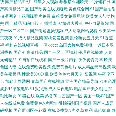
线
国产精品3级片
成年女人视频
狠狠撸亚洲欧美
91操碰在线
国
花视频在线 AV伊人导 成人无码影院 精品一区在 亚洲狼人 国产第一页ab 久
产高清精品二区
国产欧美在线视频
欧美色综合网
91国产自拍偷
拍
香蕉911
花蝴蝶看片免费
白丝美女免费网站
欧美女人与动物
草色福利 美女在线91 欧美岛国123 日必视频 天美9l制片厂 伊人海角91 91巨
交
国产精品无码电影
91插插库
97超碰大香蕉
户外自慰影院
国
产一区二区二区
国产偷窥盗摄视频
成人动漫网站观看
欧美第一
炮 av网址入口 肏屄电影网 国产a成人 狠狠干99 免费看91视频 日本三极黄色
页夜夜
91成人精品视频
蜜桃爱爱视频
乱伦熟女五月天
91香蕉
视
福利在线视频直播
一区xxxxx
岛国大片免费视频
一道日本亚
影院 三级片导航 午夜色中色A片 亚洲天堂第一网 国厂自拍 久久国产精品电
洲香蕉
国产91高清精品
国产一区二区福利
伦理在线播放
人妻
影 欧美成人理论 日韩精品极品 五月婷婷社区 香蕉视频abb 91TV网页 91午
无码精品
91自拍在线观看
国产一级片内射
夜夜骑青青草
欧美
色图人妻
在线免费欧美视频
免费黄色毛片
成人精品无码视频
欧
夜伦理影院 99热超碰国产 超碰碰中文 福利姬网站免费看 美女被男人侵犯 日
美午夜极品
性欧美ⅩⅩⅩⅩ乱
欧美色色六月天
91影视网
午夜伦不
卡
加勒比性爱网
青草国产在线视频
亚洲国产精品导航
欧美色淫
本加勒比av 婷婷基地qvod 91免费精彩视频 变态另类综合网 国产91福利 黄
波多野结依电影
91狠狠撸
成人深夜电影
精品国产美女剃毛
加
勒比熟女
91碰在线
欧美裸模
萌白酱国产一区
美国一级AV
国产
色91青草蜜桃 蜜桃麻豆久久 青娱乐青娱乐54 熟妇ea87av 欧美性爱自拍 色
人在线成免费
免费黄色A片网址
微拍福利国产视频
国产人成无
码视频
国产原创区色花堂
在线免费黄A片
久草福利
乱伦家庭
成
天堂91 伊人伦理电影 2026男人网站 91无毛 变态另类33 含羞草A片 午夜剧