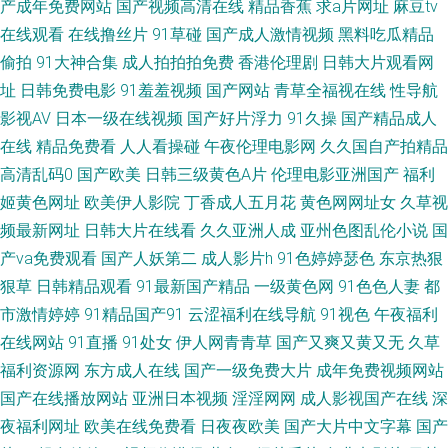
产成年免费网站
国产视频高清在线
精品香蕉
求a片网址
麻豆tv
在线观看
在线撸丝片
91草碰
国产成人激情视频
黑料吃瓜精品
青青草99热 91在线播放视频 九九国产热 欧美性爰aa 91精品网 国产第92页
偷拍
91大神合集
成人拍拍拍免费
香港伦理剧
日韩大片观看网
另类图片亚洲色图 日韩三级毛片 WWW性欧美 激情福利社 日本69视频 午夜
址
日韩免费电影
91羞羞视频
国产网站
青草全福视在线
性导航
影视AV
日本一级在线视频
国产好片浮力
91久操
国产精品成人
影院6018 91给我女成人 人妻伊人大香蕉 黄色超碰 1024成人网 草莓视频网
在线
精品免费看
人人看操碰
午夜伦理电影网
久久国自产拍精品
高清乱码0
国产欧美
日韩三级黄色A片
伦理电影亚洲国产
福利
站18 黑丝袜被捅内射 日本理论53水 91n女处 抖阴在线免费观看 另类激情 天
姬黄色网址
欧美伊人影院
丁香成人五月花
黄色网网址女
久草视
频最新网址
日韩大片在线看
久久亚洲人成
亚州色图乱伦小说
国
堂青青草 午夜日韩免费a 91偷拍探花网站 激情狠狠撸 日韩精品区 国产欧美
产va免费观看
国产人妖第二
成人影片h
91色婷婷瑟色
东京热狠
狠草
日韩精品观看
91最新国产精品
一级黄色网
91色色人妻
都
日韩日逼 日韩A∨小电影 2026午夜伦理 大香蕉福利 久久大香蕉伊人 日韩无
市激情婷婷
91精品国产91
云涩福利在线导航
91视色
午夜福利
人区电影 91刺激 国产极品久久 欧美成人性交 色色影院1区2区 97超碰亚洲
在线网站
91直播
91处女
伊人网青青草
国产又爽又黄又无
久草
福利资源网
东方成人在线
国产一级免费大片
成年免费视频网站
天堂 欧美日韩第二站 午夜剧场老司机 91午夜福利影院 国产精品扒开 欧美人
国产在线播放网站
亚洲日本视频
淫淫网网
成人影视国产在线
深
夜福利网址
欧美在线免费看
日夜夜欧美
国产大片中文字幕
国产
妖毛片A片 午夜av无码 国产福利导航第 人人操超 91中日在线 先锋色资源 日