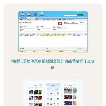
噴繪記賬軟件業務跟蹤圖文設計功能電腦操作全攻
略