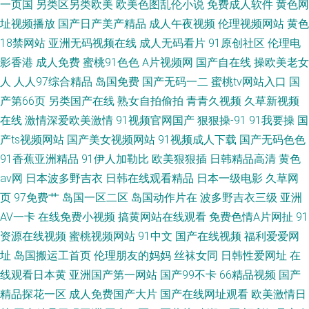
一页国
另类区另类欧美
欧美色图乱伦小说
免费成人软件
黄色网
址视频播放
国产日产美产精品
成人午夜视频
伦理视频网站
黄色
18禁网站
亚洲无码视频在线
成人无码看片
91原创社区
伦理电
影香港
成人免费
蜜桃91色色
A片视频网
国产自在线
操欧美老女
人
人人97综合精品
岛国免费
国产无码一二
蜜桃tv网站入口
国
产第66页
另类国产在线
熟女自拍偷拍
青青久视频
久草新视频
在线
激情深爱欧美激情
91视频官网国产
狠狠操-91
91我要操
国
产ts视频网站
国产美女视频网站
91视频成人下载
国产无码色色
91香蕉亚洲精品
91伊人加勒比
欧美狠狠插
日韩精品高清
黄色
av网
日本波多野吉衣
日韩在线观看精品
日本一级电影
久草网
页
97免费艹
岛国一区二区
岛国动作片在
波多野吉衣三级
亚洲
AV一卡
在线免费小视频
搞黄网站在线观看
免费色情A片网扯
91
资源在线视频
蜜桃视频网站
91中文
国产在线视频
福利爱爱网
址
岛国搬运工首页
伦理朋友的妈妈
丝袜女同
日韩性爱网址
在
线观看日本黄
亚洲国产第一网站
国产99不卡
66精品视频
国产
精品探花一区
成人免费国产大片
国产在线网址观看
欧美激情日