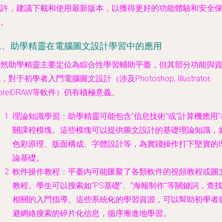
允許，建議下載和使用最新版本，以獲得更好的功能體驗和安全
障。
二、助學精靈在電腦圖文設計學習中的應用
雖然助學精靈主要定位為綜合性學習輔助平臺，但其部分功能與
，對于初學者入門電腦圖文設計（涉及Photoshop, Illustrator,
orelDRAW等軟件）仍有積極意義。
理論知識學習
：助學精靈可能包含“信息技術”或“計算機應用”
關課程模塊。這些模塊可以提供圖文設計的基礎理論知識，
色彩原理、版面構成、字體設計等，為實踐操作打下堅實的
論基礎。
軟件操作教程
：平臺內可能匯聚了各類軟件的視頻教程或圖
教程。學生可以搜索如“PS基礎”、“海報制作”等關鍵詞，查
相關的入門指導。這些系統化的學習資源，可以幫助初學者
避網絡搜索的碎片化信息，循序漸進地學習。