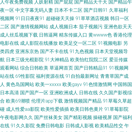
人午夜免费视频
人妖射精
国产屁屁
国产精品天干天
国产精品午
场16免进 中文字幕日产av 成人午夜性剧场 黄色片网站 人人干97 超碰97欧
夜一区
中文字幕无码人妻
日本不卡二区
国产日韩91
久草福利
视频网
91日日夜夜91
超碰碰天天操
91草草酒店视频
韩日一区
美 国产日韩一级二级 男人午夜剧场 人妖伪娘在线播放 天天操操操丝袜 亚洲
二区
国产激情视频网站
成人视频日本
茄子视频污
亚洲色欲天天
成人丝瓜视频下载
日韩逼网
精东传媒入口
黄wwww色
香港伦理
成人AV贴图 91超碰天堂 91桃色入口 国产福利吃瓜 国模精品五区 日本Aa 先
电影在线
成人影院在线播放
欧美足交一区二区
91视频电影
另
类四虎
亚洲东京热
国产不卡在线
91九色视频
日本天堂视频导
锋影音AV官网 91久久草 久久国产传媒精品 人妻碰碰碰 深夜福利网址导航 亚
航
日本三级光棍影院
91大神精品
欧美怡红院院二区
爱豆传媒
观看网站
综合日韩欧美
草逼网首页
国产日韩精品91
91视频网
洲l色图 91处女视频 丁香午夜超碰 韩国av网 老司机黄色片 91九色乱 白丝后
站在线
69性影院
福利资源在线
91自拍最新网址
青青草国产成
入91国产 九九热比精品 亚洲免费视频小说 日本女同伦理 偷牌自拍另类 玖玖
人
黄色岛国网站
欧美一xxxxx
欧美gayv
91色情激情网
中国韩国
日本高清
国产国产一区
亚洲欧洲成人
日韩在线
久久国产影视综
精品视频 日韩撸视频 亚洲ts另类 中文字幕美腿丝袜 91午夜影院在线 久草福
合
欧美69潮喷
伦理片app下载
激情视频国产精品
91草莓久草超
碰
成人性爱aa影院
欧美性爱插插
欧美日韩色黄片
91草莓影院
利视频蜜桃 欧美性爱主站 91大神论理少妇 俺去五月官网站 韩国免费av大全
午夜电影网久久
国产丝袜美女
国产精彩视频
操碰视屏
国产福利
在线
91久久影院
免费日韩电影
日韩成人影视
欧美精品性交
午
亚洲另类春色 91偷拍网123 国产第七页 人人操人人 午夜剧场三级片 www热