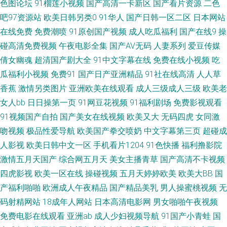
色图论坛
91榴莲小视频
国产高清一卡新区
国产看片资源
二色
吧97资源站
欧美日韩另类0
91华人
国产日韩一区二区
日本网站
人大香蕉电影 九九福利社 伊人婷婷色香五月 岛国午夜在线 久久超踫人人 91
在线免费
免费潮喷
91原创国产视频
成人吃瓜福利
国产在线9
操
啦九色绿帽 大香蕉资源共享 久久深夜视频 日韩戍人一级 91变态软件 操逼福
碰高清免费视频
午夜电影全集
国产AV无码
人妻系列
爱豆传媒
倩女幽魂
超清国产剧大全
91中文字幕在线
免费在线小视频
吃
利社 国产亚洲1311 老司机夜夜操 波多野结衣九区 久草资源网 亚洲色图丝袜
瓜福利小视频
免费91
国产日产亚洲精品
91社在线高清
人人草
香蕉
激情另类图片
亚洲欧美在线观看
成人三级成人三级
欧美老
超碰人妻偷拍 午夜男人的天堂 97青青 黄色成人18 人人操欧美精品 亚洲情色
女人bb
日日操第一页
91网豆花视频
91福利剧场
免费影视观看
91视频国产自拍
国产美女在线视频
欧美又大
无码四虎
女同激
图网站 99福利导航 国产成人在线日韩 老司机瑟瑟导航 最新最全AV影院 超碰
吻视频
极品性爱导航
欧美国产拳交喷奶
中文字幕第三页
超碰成
欧美色中色 91精品视频网 另类海角专区 草草福利视频导航 日本3级电影性
人影视
欧美日韩中文一区
手机看片1204
91色快播
福利撸影院
激情五月天国产
综合网五月天
美女主播青草
国产高清不卡视频
交 91美女足交麻豆 国产白丝探花 另类Av色五月 日韩肏逼无码 香蕉网站在线
四虎影视
欧美一区在线
操碰视频
五月天婷婷欧美
欧美大BB
国
产福利啪啪
欧洲成人午夜精品
国产精品美乳
男人操蜜桃视频
无
欧美中文视频 久久夜av 亚州色区 97人人 午夜欧美伦 91视频观看 国产搡女
码射精网站
18成年人网站
日本高清电影网
男女啪啪午夜视频
免费电影在线观看
亚洲ab
成人少妇视频导航
91国产小青蛙
国
人高潮 欧美ssswww 天美传媒毛片 91社地址 成人天堂网 免费观看国产视频