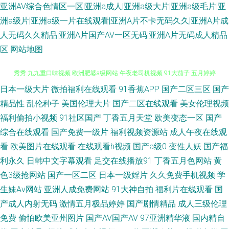
亚洲AV综合色情区一区|亚洲a成人|亚洲a级大片|亚洲a级毛片|亚
洲a级片|亚洲a级一片在线观看|亚洲A片不卡无码久久|亚洲A片成
人无码久久精品|亚洲A片国产AV一区无码|亚洲A片无码成人精品
区
网站地图
日本一级大片
微拍福利在线观看
91香蕉APP
国产二区三区
国产
超碰在线公开免费 日韩女优无码a 超碰人人人妻 福利社午夜剧场 国产在线A
精品性
乱伦种子
美国伦理大片
国产二区在线观看
美女伦理视频
秀秀 九九重口味视频 欧洲肥婆a级网站 午夜老司机视频 91大茄子 五月婷婷
福利偷拍小视频
91社区国产
丁香五月天堂
欧美变态一区
国产
综合在线观看
国产免费一级片
福利视频资源站
成人午夜在线观
色色 91视频专区 岛国搬运123 日韩激情经典视频 国产黄色片 五月丁香婷婷
看
欧美图片在线观看
在线观看h视频
国产a级0
变性人妖
国产福
利永久
日韩中文字幕观看
足交在线播放91
丁香五月色网站
黄
成人 97人妻在线视频 激情综合社区 欧美穴穴 亚洲av色综合 91视频在线看
色3级抢网站
国产一区二区
日本一级婬片
久久免费手机视频
学
生妹Av网站
亚洲人成免费网站
91大神自拍
福利片在线观看
国
韩黄AA免费 三级日本黑人 午夜香蕉福利视频 亚洲福利导航大全 91内射喷水
产成人内射无码
激情五月极品婷婷
国产剧情精品
成人三级伦理
免费
偷怕欧美亚州图片
国产AV国产AV
97亚洲精华液
国内精自
91最新福利视频 激情四虎 久久草久久爽 三级片av在线 伊人大香蕉精品 91豆