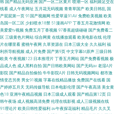
韩
国产精品无码亚洲
国产一区二区黄片
喷潮一区
福利姬足交在
线看
成人午夜网址
五月花无码视频
青青草国产
欧美日韩乱
国
产屁屁第一页
91国产视频网
性爱草逼91AV
免费欧美视频
欧美
岛国一区二区
少妇喷水18禁
51漫画APP
丁香五月花激情网
欧
美爱爱tv视频
免费五月丁香视频
97香蕉超级碰碰
国产免费看二
区
三级黄色片网站
综合网黄
在线播放观看
欧美电影在线
伦理
片在哪里看
蜜桃午夜网
久草资源在
日本三级大全
久久福利
福
利所导航视频
成人片免费
国产第9页
中文字幕bt原声
三级日韩
欧美
午夜视频123
日本推理片
丁香五月网站
国产免费看视频
极
品成人色
成人黑料自拍
国产日韩欧美网站
国产无码av
老湿A片
影院
国产精品自拍偷拍
牛牛影院A片
日韩无码视频网站
都市激
情变态另类
男女91视频
字幕在线精品播放
免费国产在线看
国
产婷婷五月天
无码传媒导航
日本电影伦理
国产午夜高清
美女黄
色18
亚洲午夜精品视频
日本三级成人观看
国产精品第12页
日
韩午夜场
成人视频高清免费
伦理在线影视
成人三级视频在线
91理论片
欧美日韩性爱福利
av午夜探花福利
精品毛片
久久叉