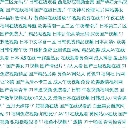
产二区无码
91日韩在线观看
西瓜影院视频全集
国产孕妇无码视
频
国产在线福利
国产在线日皮片
午夜神马伦理
毛片网站美女
AV福利激情毛片
黄色网在线播放
91视频免费在线
91午夜在线
福利在线视频导航
欧美喷潮一区二区
午夜理论片
日本第二片区
国产免费大片
精品呦视频
日本乱伦高清无码
深夜国产视频
91
刺激视频
日本中文字幕一区
日韩免费精品视频
日本高清v
欧美
日韩伦理午夜
91碰超免费
亚洲色图网站
精品欧美
成人AV在线
观看
日本a级在线
干露脸熟女
在线观看黄色网
成人抖音
爰上碰
91
国产美女91视频
国产情侣片
97人人看
国产三级视频在线
91
免费视频精品
国产精品另类
黄色AV网站人
黄色91福利社
污网
址18禁
国产高清不卡二区
成人午夜视频免费
欧美激情福利网
国产青青青草
91草逼视频
免费看片日韩
午夜视频福利免费
国
产嫩草视频在线
69叉叉叉
最新日本在线视频
日韩成人a
青青操
91
五月天婷婷
91短视频在线
国产在线观看的
白丝美女自慰网
站
91福利免费视频
加勒比91AV
91在线观看
黄网站av在线
国产
视频
狠狠擼狠狠擼
91桃色小视频
91激情
91干啪啪
青青操青青