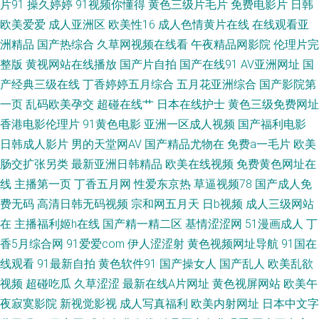
片91
操久婷婷
91视频你懂得
黄色三级片毛片
免费电影片
日韩
欧美爱爱
成人亚洲区
欧美性16
成人色情黄片在线
在线观看亚
韩综合另类 91午夜影院 国产欧美撸日韩 欧美三级专区 午夜另类成人AV 91
洲精品
国产热综合
久草网视频在线看
午夜精品网影院
伦理片完
宅男在线 久草亭亭 97资原总站 久草资源网站 3级片普通话免费 国产人妖另
整版
黄视网站在线播放
国产片自拍
国产在线91
AV亚洲网址
国
产经典三级在线
丁香婷婷五月综合
五月花亚洲综合
国产影院第
类在线 色色瑟瑟瑟 国产青草香蕉久久 午夜福利AV网站 国产91白丝 91视频
一页
乱码欧美孕交
超碰在线艹
日本在线护士
黄色三级免费网址
香港电影伦理片
91黄色电影
亚洲一区成人视频
国产福利电影
完整版 超碰香蕉网 天堂资源av 国产福利在线观看 欧美午夜激情影院 超碰91
日韩成人影片
男的天堂网AV
国产精品尤物在
免费a一毛片
欧美
肠交扩张另类
最新亚洲日韩精品
欧美在线视频
免费黄色网址在
资源站 九九一网站 三级www 91曰B 含羞草看片 午夜男人网站 99就要操逼
线
主播第一页
丁香五月网
性爱东京热
草逼视频78
国产成人免
费无码
高清日韩无码视频
宗和网五月天
日b视频
成人三级网站
在
主播福利姬h在线
国产精一精二区
基情涩涩网
51漫画成人
丁
香5月综合网
91爱爱com
伊人涩涩射
黄色视频网址导航
91国在
线观看
91最新自拍
黄色软件91
国产操女人
国产乱人
欧美乱欲
视频
超碰吃瓜
久草涩涩
最新在线A片网址
黄色视屏网站
欧美午
夜寂寞影院
新视觉影视
成人写真福利
欧美内射网址
日本中文字