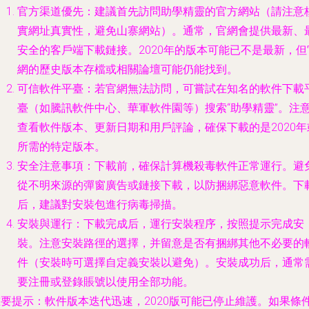
官方渠道優先
：建議首先訪問助學精靈的官方網站（請注意
實網址真實性，避免山寨網站）。通常，官網會提供最新、
安全的客戶端下載鏈接。2020年的版本可能已不是最新，但
網的歷史版本存檔或相關論壇可能仍能找到。
可信軟件平臺
：若官網無法訪問，可嘗試在知名的軟件下載
臺（如騰訊軟件中心、華軍軟件園等）搜索“助學精靈”。注
查看軟件版本、更新日期和用戶評論，確保下載的是2020年
所需的特定版本。
安全注意事項
：下載前，確保計算機殺毒軟件正常運行。避
從不明來源的彈窗廣告或鏈接下載，以防捆綁惡意軟件。下
后，建議對安裝包進行病毒掃描。
安裝與運行
：下載完成后，運行安裝程序，按照提示完成安
裝。注意安裝路徑的選擇，并留意是否有捆綁其他不必要的
件（安裝時可選擇自定義安裝以避免）。安裝成功后，通常
要注冊或登錄賬號以使用全部功能。
重要提示
：軟件版本迭代迅速，2020版可能已停止維護。如果條