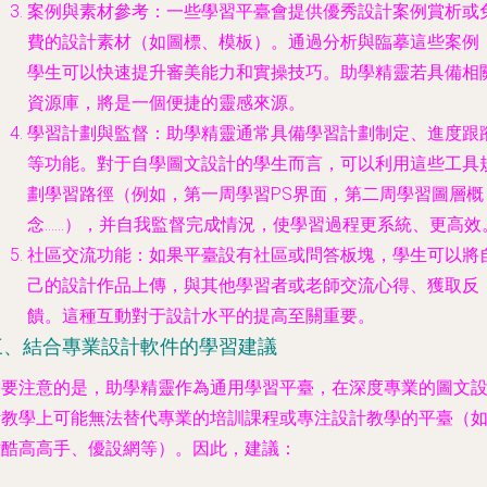
案例與素材參考
：一些學習平臺會提供優秀設計案例賞析或
費的設計素材（如圖標、模板）。通過分析與臨摹這些案例
學生可以快速提升審美能力和實操技巧。助學精靈若具備相
資源庫，將是一個便捷的靈感來源。
學習計劃與監督
：助學精靈通常具備學習計劃制定、進度跟
等功能。對于自學圖文設計的學生而言，可以利用這些工具
劃學習路徑（例如，第一周學習PS界面，第二周學習圖層概
念……），并自我監督完成情況，使學習過程更系統、更高效
社區交流功能
：如果平臺設有社區或問答板塊，學生可以將
己的設計作品上傳，與其他學習者或老師交流心得、獲取反
饋。這種互動對于設計水平的提高至關重要。
三、結合專業設計軟件的學習建議
需要注意的是，助學精靈作為通用學習平臺，在深度專業的圖文
計教學上可能無法替代專業的培訓課程或專注設計教學的平臺（
站酷高高手、優設網等）。因此，建議：