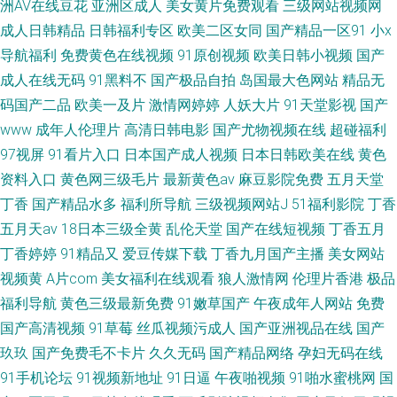
洲AV在线豆花
亚洲区成人
美女黄片免费观看
三级网站视频网
成人日韩精品
日韩福利专区
欧美二区女同
国产精品一区91
小x
导航福利
免费黄色在线视频
91原创视频
欧美日韩小视频
国产
成人在线无码
91黑料不
国产极品自拍
岛国最大色网站
精品无
码国产二品
欧美一及片
激情网婷婷
人妖大片
91天堂影视
国产
www
成年人伦理片
高清日韩电影
国产尤物视频在线
超碰福利
97视屏
91看片入口
日本国产成人视频
日本日韩欧美在线
黄色
资料入口
黄色网三级毛片
最新黄色av
麻豆影院免费
五月天堂
丁香
国产精品水多
福利所导航
三级视频网站J
51福利影院
丁香
五月天av
18日本三级全黄
乱伦天堂
国产在线短视频
丁香五月
丁香婷婷
91精品又
爱豆传媒下载
丁香九月国产主播
美女网站
视频黄
A片com
美女福利在线观看
狼人激情网
伦理片香港
极品
福利导航
黄色三级最新免费
91嫩草国产
午夜成年人网站
免费
国产高清视频
91草莓
丝瓜视频污成人
国产亚洲视品在线
国产
玖玖
国产免费毛不卡片
久久无码
国产精品网络
孕妇无码在线
91手机论坛
91视频新地址
91日逼
午夜啪视频
91啪水蜜桃网
国