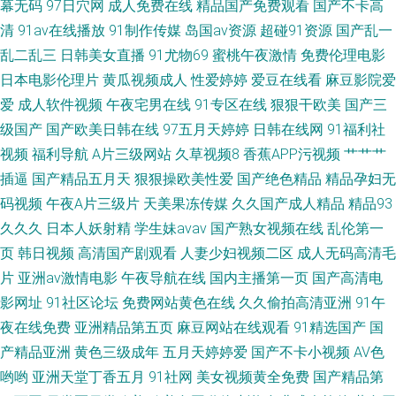
幕无码
97日穴网
成人免费在线
精品国产免费观看
国产不卡高
清
91av在线播放
91制作传媒
岛国av资源
超碰91资源
国产乱一
乱二乱三
日韩美女直播
91尤物69
蜜桃午夜激情
免费伦理电影
日本电影伦理片
黄瓜视频成人
性爱婷婷
爱豆在线看
麻豆影院爱
爱
成人软件视频
午夜宅男在线
91专区在线
狠狠干欧美
国产三
级国产
国产欧美日韩在线
97五月天婷婷
日韩在线网
91福利社
视频
福利导航
A片三级网站
久草视频8
香蕉APP污视频
艹艹艹
插逼
国产精品五月天
狠狠操欧美性爱
国产绝色精品
精品孕妇无
码视频
午夜A片三级片
天美果冻传媒
久久国产成人精品
精品93
久久久
日本人妖射精
学生妹avav
国产熟女视频在线
乱伦第一
页
韩日视频
高清国产剧观看
人妻少妇视频二区
成人无码高清毛
片
亚洲av激情电影
午夜导航在线
国内主播第一页
国产高清电
影网址
91社区论坛
免费网站黄色在线
久久偷拍高清亚洲
91午
夜在线免费
亚洲精品第五页
麻豆网站在线观看
91精选国产
国
产精品亚洲
黄色三级成年
五月天婷婷爱
国产不卡小视频
AV色
哟哟
亚洲天堂丁香五月
91社网
美女视频黄全免费
国产精品第