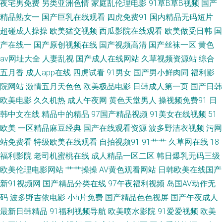
夜宅男免费
另类亚洲色情
家庭乱伦理电影
91草B草B视频
国产
9 玖草资源站 色伊人婷婷 avttbt 人人超碰人人鲁 天天干天天干 伊人色涩 97
精品熟女一
国产巨乳在线观看
四虎免费91
国内精品无码短片
超碰成人操操
欧美猛交视频
西瓜影院在线观看
欧美做受日韩
国
人人肏 超碰欧美碰 久草福利 超碰亚洲无码 午夜日比导航 99爱久 九一蜜桃
产在线一
国产原创视频在线
国产视频高清
国产丝袜一区
黄色
av网址大全
人妻乱视
国产成人在线网站
久草视频资源站
综合
免费观看91网站 午夜久干视频完整 99人妻草 东方影库av日韩 加勒比操逼 日
五月香
成人app在线
四虎试看
91男女
国产男小鲜肉同
福利影
院网站
激情五月天色色
欧美极品电影
日韩成人第一页
国产日韩
韩精品一 影音先锋欧美 97超碰综合 豆花免费网站 另类av专区 日本理伦少妇
欧美电影
久久机热
成人午夜网
黄色天堂男人
操视频免费91
日
韩中文在线
精品中的精品
97国产精品视频
91美女在线视频
51
电影 在线影院av 超碰97色 久草蜜桃在线 91蜜臀中文字幕 超碰人人草73 激
欧美
一区精品麻豆经典
国产在线观看资源
波多野洁衣视频
污网
情五月天社区 欧美毛片网 深夜福利剧场 91露脸双飞 俺去也影视 国产一二三
站免费看
特级欧美在线观看
自拍视频91
91艹艹
久草网在线
18
福利影院
老司机蜜桃在线
成人精品一区二区
韩日爆乳无码三级
高清无 欧美老妇MV 日韩欧美h 尤物成人在线视频 91资源在线播放 超碰在线
欧美伦理电影网站
艹艹操操
AV黄色观看网站
日韩欧美在线国产
新91视频网
国产精品分类在线
97午夜福利视频
岛国AV动作无
97青青 肏屄不卡高清视频 日韩色色影院 97在线免费视频 91V小视频 黑料嫩
码
波多野吉依电影
小h片免费
国产精品色色视屏
国产午夜成人
最新日韩精品
91福利视频导航
欧美喷水影院
91爱爱视频
欧美
草人人精品 欧美色中色影视 深夜福利传媒精品 51在线视频导航 99爱国产 成