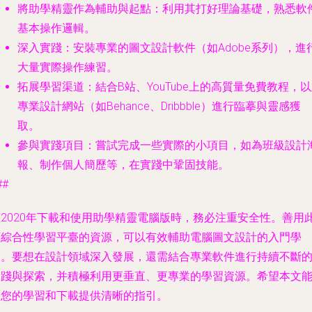
將助學精靈作為輔助與起點
：利用其打好理論基礎，熟悉軟
基本操作邏輯。
深入實踐
：安裝專業的圖文設計軟件（如Adobe系列），進
大量實際操作練習。
拓展學習渠道
：結合B站、YouTube上的高質量免費教程，
專業設計網站（如Behance、Dribbble）進行臨摹與靈感獲
取。
參與實踐項目
：嘗試完成一些實際的小項目，如為班級設計
報、制作個人簡歷等，在實踐中鞏固技能。
##
在2020年下載和使用助學精靈電腦版時，務必注重安全性。善用
類綜合性學習平臺的資源，可以有效輔助電腦圖文設計的入門學
習。要想在設計領域深入發展，還需結合專業軟件進行持續不斷
實踐與探索，并積極利用更垂直、更專業的學習資源。希望本文
為您的學習和下載提供清晰的指引。